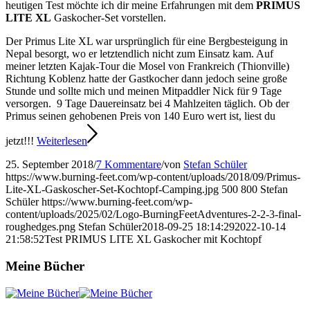
heutigen Test möchte ich dir meine Erfahrungen mit dem
PRIMUS
LITE XL
Gaskocher-Set vorstellen.
Der Primus Lite XL war ursprünglich für eine Bergbesteigung in
Nepal besorgt, wo er letztendlich nicht zum Einsatz kam. Auf
meiner letzten Kajak-Tour die Mosel von Frankreich (Thionville)
Richtung Koblenz hatte der Gastkocher dann jedoch seine große
Stunde und sollte mich und meinen Mitpaddler Nick für 9 Tage
versorgen. 9 Tage Dauereinsatz bei 4 Mahlzeiten täglich. Ob der
Primus seinen gehobenen Preis von 140 Euro wert ist, liest du
jetzt!!!
Weiterlesen
25. September 2018
/
7 Kommentare
/
von
Stefan Schüler
https://www.burning-feet.com/wp-content/uploads/2018/09/Primus-
Lite-XL-Gaskoscher-Set-Kochtopf-Camping.jpg
500
800
Stefan
Schüler
https://www.burning-feet.com/wp-
content/uploads/2025/02/Logo-BurningFeetAdventures-2-2-3-final-
roughedges.png
Stefan Schüler
2018-09-25 18:14:29
2022-10-14
21:58:52
Test PRIMUS LITE XL Gaskocher mit Kochtopf
Meine Bücher