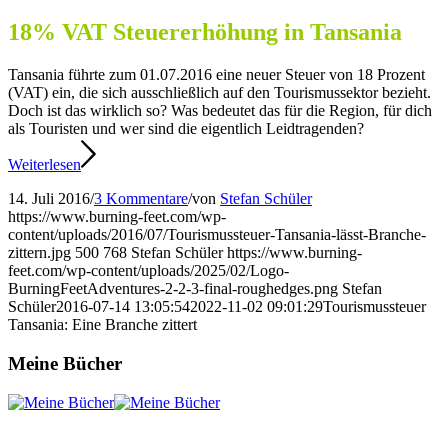
18% VAT Steuererhöhung in Tansania
Tansania führte zum 01.07.2016 eine neuer Steuer von 18 Prozent
(VAT) ein, die sich ausschließlich auf den Tourismussektor bezieht.
Doch ist das wirklich so? Was bedeutet das für die Region, für dich
als Touristen und wer sind die eigentlich Leidtragenden?
Weiterlesen
14. Juli 2016
/
3 Kommentare
/
von
Stefan Schüler
https://www.burning-feet.com/wp-
content/uploads/2016/07/Tourismussteuer-Tansania-lässt-Branche-
zittern.jpg
500
768
Stefan Schüler
https://www.burning-
feet.com/wp-content/uploads/2025/02/Logo-
BurningFeetAdventures-2-2-3-final-roughedges.png
Stefan
Schüler
2016-07-14 13:05:54
2022-11-02 09:01:29
Tourismussteuer
Tansania: Eine Branche zittert
Meine Bücher