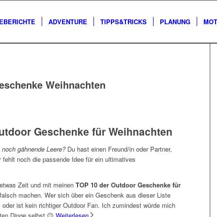
EBERICHTE
ADVENTURE
TIPPS&TRICKS
PLANUNG
MOT
eschenke Weihnachten
Outdoor Geschenke für Weihnachten
t noch gähnende Leere?
Du hast einen Freund/in oder Partner,
r fehlt noch die passende Idee für ein ultimatives
 etwas Zeit und mit meinen
TOP 10 der Outdoor Geschenke für
 falsch machen. Wer sich über ein Geschenk aus dieser Liste
s oder ist kein richtiger Outdoor Fan. Ich zumindest würde mich
rten Dinge selbst 😉
Weiterlesen