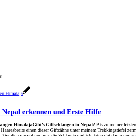
t
n Nepal erkennen und Erste Hilfe
Gibt’s Giftschlangen in Nepal?
Bis zu meiner letzten
um Haaresbreite einen dieser Giftzähne unter meinem Trekkingstiefel zer
. Ziemlich uncool und wir, die Schlange und ich, taten gut daran uns 