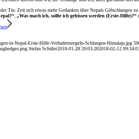
r der Tür. Zeit sich etwas mehr Gedanken über Nepals Giftschlangen zu
Nepal?“
,
„Was mach ich, sollte ich gebissen werden (Erste-Hilfe)?“
esen
gen-in-Nepal-Erste-Hilfe-Verhaltensregeln-Schlangen-Himalaja.jpg
50
oughedges.png
Stefan Schüler
2018-01-28 20:03:28
2018-02-12 09:34:0