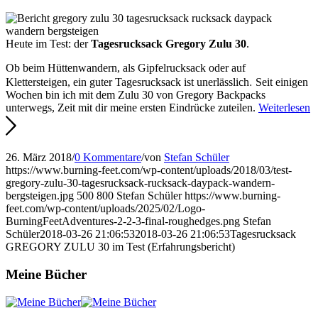
Heute im Test: der
Tagesrucksack Gregory Zulu 30
.
Ob beim Hüttenwandern, als Gipfelrucksack oder auf
.
Klettersteigen, ein guter Tagesrucksack ist unerlässlich
Seit einigen
Wochen bin ich mit dem Zulu 30 von Gregory Backpacks
unterwegs, Zeit mit dir meine ersten Eindrücke zuteilen.
Weiterlesen
26. März 2018
/
0 Kommentare
/
von
Stefan Schüler
https://www.burning-feet.com/wp-content/uploads/2018/03/test-
gregory-zulu-30-tagesrucksack-rucksack-daypack-wandern-
bergsteigen.jpg
500
800
Stefan Schüler
https://www.burning-
feet.com/wp-content/uploads/2025/02/Logo-
BurningFeetAdventures-2-2-3-final-roughedges.png
Stefan
Schüler
2018-03-26 21:06:53
2018-03-26 21:06:53
Tagesrucksack
GREGORY ZULU 30 im Test (Erfahrungsbericht)
Meine Bücher