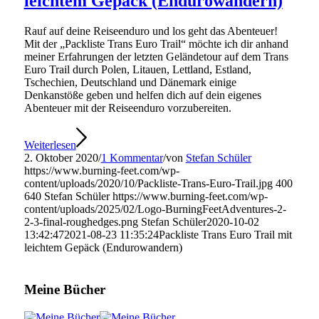
leichtem Gepäck (Endurowandern)
Rauf auf deine Reiseenduro und los geht das Abenteuer!
Mit der „Packliste Trans Euro Trail“ möchte ich dir anhand
meiner Erfahrungen der letzten Geländetour auf dem Trans
Euro Trail durch Polen, Litauen, Lettland, Estland,
Tschechien, Deutschland und Dänemark einige
Denkanstöße geben und helfen dich auf dein eigenes
Abenteuer mit der Reiseenduro vorzubereiten.
Weiterlesen
2. Oktober 2020
/
1 Kommentar
/
von
Stefan Schüler
https://www.burning-feet.com/wp-
content/uploads/2020/10/Packliste-Trans-Euro-Trail.jpg
400
640
Stefan Schüler
https://www.burning-feet.com/wp-
content/uploads/2025/02/Logo-BurningFeetAdventures-2-
2-3-final-roughedges.png
Stefan Schüler
2020-10-02
13:42:47
2021-08-23 11:35:24
Packliste Trans Euro Trail mit
leichtem Gepäck (Endurowandern)
Meine Bücher