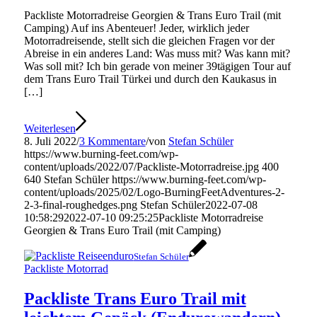
Packliste Motorradreise Georgien & Trans Euro Trail (mit
Camping) Auf ins Abenteuer! Jeder, wirklich jeder
Motorradreisende, stellt sich die gleichen Fragen vor der
Abreise in ein anderes Land: Was muss mit? Was kann mit?
Was soll mit? Ich bin gerade von meiner 39tägigen Tour auf
dem Trans Euro Trail Türkei und durch den Kaukasus in
[…]
Weiterlesen
8. Juli 2022
/
3 Kommentare
/
von
Stefan Schüler
https://www.burning-feet.com/wp-
content/uploads/2022/07/Packliste-Motorradreise.jpg
400
640
Stefan Schüler
https://www.burning-feet.com/wp-
content/uploads/2025/02/Logo-BurningFeetAdventures-2-
2-3-final-roughedges.png
Stefan Schüler
2022-07-08
10:58:29
2022-07-10 09:25:25
Packliste Motorradreise
Georgien & Trans Euro Trail (mit Camping)
Stefan Schüler
Packliste Motorrad
Packliste Trans Euro Trail mit