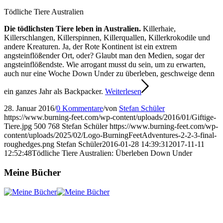
Tödliche Tiere Australien
Die tödlichsten Tiere leben in Australien.
Killerhaie,
Killerschlangen, Killerspinnen, Killerquallen, Killerkrokodile und
andere Kreaturen. Ja, der Rote Kontinent ist ein extrem
angsteinflößender Ort, oder? Glaubt man den Medien, sogar der
angsteinflößendste. Wie arrogant musst du sein, um zu erwarten,
auch nur eine Woche Down Under zu überleben, geschweige denn
ein ganzes Jahr als Backpacker.
Weiterlesen
28. Januar 2016
/
0 Kommentare
/
von
Stefan Schüler
https://www.burning-feet.com/wp-content/uploads/2016/01/Giftige-
Tiere.jpg
500
768
Stefan Schüler
https://www.burning-feet.com/wp-
content/uploads/2025/02/Logo-BurningFeetAdventures-2-2-3-final-
roughedges.png
Stefan Schüler
2016-01-28 14:39:31
2017-11-11
12:52:48
Tödliche Tiere Australien: Überleben Down Under
Meine Bücher