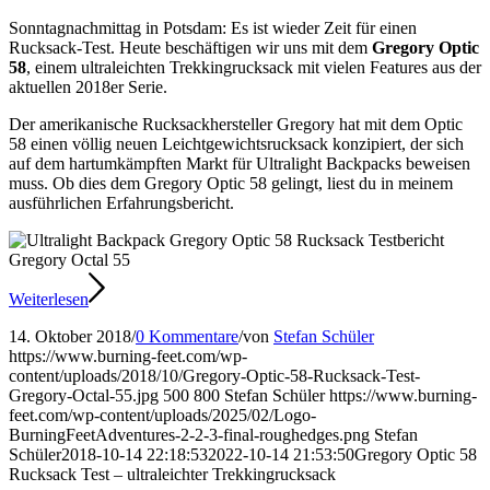
Sonntagnachmittag in Potsdam: Es ist wieder Zeit für einen
Rucksack-Test. Heute beschäftigen wir uns mit dem
Gregory Optic
58
, einem ultraleichten Trekkingrucksack mit vielen Features aus der
aktuellen 2018er Serie.
Der amerikanische Rucksackhersteller Gregory hat mit dem Optic
58 einen völlig neuen Leichtgewichtsrucksack konzipiert, der sich
auf dem hartumkämpften Markt für Ultralight Backpacks beweisen
muss. Ob dies dem Gregory Optic 58 gelingt, liest du in meinem
ausführlichen Erfahrungsbericht.
Weiterlesen
14. Oktober 2018
/
0 Kommentare
/
von
Stefan Schüler
https://www.burning-feet.com/wp-
content/uploads/2018/10/Gregory-Optic-58-Rucksack-Test-
Gregory-Octal-55.jpg
500
800
Stefan Schüler
https://www.burning-
feet.com/wp-content/uploads/2025/02/Logo-
BurningFeetAdventures-2-2-3-final-roughedges.png
Stefan
Schüler
2018-10-14 22:18:53
2022-10-14 21:53:50
Gregory Optic 58
Rucksack Test – ultraleichter Trekkingrucksack