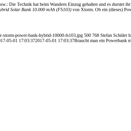
.: Die Technik hat beim Wandern Einzug gehalten und es durstet ihr 
ybrid Solar Bank 10.000 mAh (FS103)
von Xtorm. Ob ein (dieses) Pow
lar-xtorm-power-bank-hybrid-10000-fs103.jpg
500
768
Stefan Schüler
h
017-05-01 17:03:37
2017-05-01 17:03:37
Braucht man ein Powerbank mi