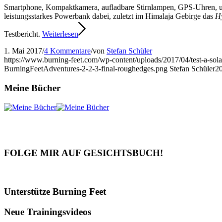
Smartphone, Kompaktkamera, aufladbare Stirnlampen, GPS-Uhren, usw
leistungsstarkes Powerbank dabei, zuletzt im Himalaja Gebirge das
H
Testbericht.
Weiterlesen
1. Mai 2017
/
4 Kommentare
/
von
Stefan Schüler
https://www.burning-feet.com/wp-content/uploads/2017/04/test-a-so
BurningFeetAdventures-2-2-3-final-roughedges.png
Stefan Schüler
2
Meine Bücher
FOLGE MIR AUF GESICHTSBUCH!
Unterstütze Burning Feet
Neue Trainingsvideos