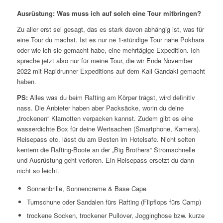
Ausrüstung: Was muss ich auf solch eine Tour mitbringen?
Zu aller erst sei gesagt, das es stark davon abhängig ist, was für
eine Tour du machst. Ist es nur ne 1-stündige Tour nahe Pokhara
oder wie ich sie gemacht habe, eine mehrtägige Expedition. Ich
spreche jetzt also nur für meine Tour, die wir Ende November
2022 mit Rapidrunner Expeditions auf dem Kali Gandaki gemacht
haben.
PS:
Alles was du beim Rafting am Körper trägst, wird definitiv
nass. Die Anbieter haben aber Packsäcke, worin du deine
„trockenen“ Klamotten verpacken kannst. Zudem gibt es eine
wasserdichte Box für deine Wertsachen (Smartphone, Kamera).
Reisepass etc. lässt du am Besten im Hotelsafe. Nicht selten
kentern die Rafting-Boote an der „Big Brothers“ Stromschnelle
und Ausrüstung geht verloren. Ein Reisepass ersetzt du dann
nicht so leicht.
Sonnenbrille, Sonnencreme & Base Cape
Turnschuhe oder Sandalen fürs Rafting (Flipflops fürs Camp)
trockene Socken, trockener Pullover, Jogginghose bzw. kurze