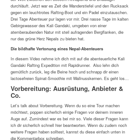
durchläuft. Jetzt war es Zeit die Wanderstiefel und den Rucksack
gegen ein leuchtrotes Rafting-Boot und ein Padel einzutauschen.
Drei Tage Abenteuer pur lagen vor mir. Drei nasse Tage im kalten
Gebirgswasser des Kali Gandaki, umgeben von einer
atemberaubenden Natur mit steil aufragenden Bergflanken, die
nur das grüne Herz Nepals zu bieten hat.
Die bildhafte Vertonung eines Nepal-Abenteuers
In diesem Video nehme ich dich mit auf die abenteuerliche Kali
Gandaki Rafting Expedition mit Rapidrunner. Also lehn dich
gemütlich zurück, leg die Beine hoch und schnapp dir einen
lactosefreien Spinat-Smoothie mit Wallnusskernen. Es geht los…
Vorbereitung: Ausrüstung, Anbieter &
Co.
Let’s talk about Vorbereitung. Wenn du so eine Tour machen
möchtest, poppen sicherlich einige Fragen vor deinem inneren
Auge auf. Zumindest war es bei mir so. Viele dieser Fragen kann
ich dir sicherlich schnell hier beantworten. Wenn du zudem noch
weitere Fragen haben solltest, kannst du diese einfach unten in
die Kommentarbox schreiben.