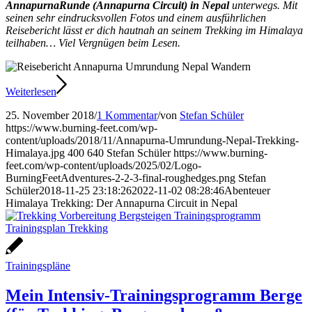
AnnapurnaRunde (Annapurna Circuit) in Nepal
unterwegs. Mit
seinen sehr eindrucksvollen Fotos und einem ausführlichen
Reisebericht lässt er dich hautnah an seinem Trekking im Himalaya
teilhaben… Viel Vergnügen beim Lesen.
Weiterlesen
25. November 2018
/
1 Kommentar
/
von
Stefan Schüler
https://www.burning-feet.com/wp-
content/uploads/2018/11/Annapurna-Umrundung-Nepal-Trekking-
Himalaya.jpg
400
640
Stefan Schüler
https://www.burning-
feet.com/wp-content/uploads/2025/02/Logo-
BurningFeetAdventures-2-2-3-final-roughedges.png
Stefan
Schüler
2018-11-25 23:18:26
2022-11-02 08:28:46
Abenteuer
Himalaya Trekking: Der Annapurna Circuit in Nepal
Trainingspläne
Mein Intensiv-Trainingsprogramm Berge