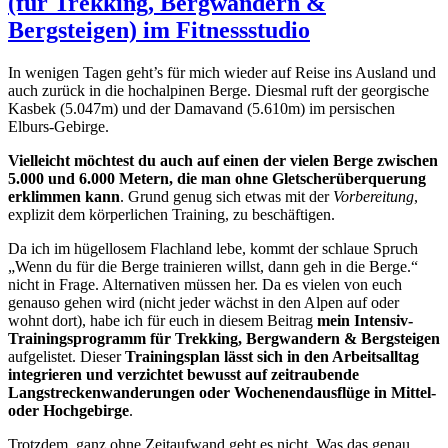
(für Trekking, Bergwandern &
Bergsteigen) im Fitnessstudio
In wenigen Tagen geht’s für mich wieder auf Reise ins Ausland und
auch zurück in die hochalpinen Berge. Diesmal ruft der georgische
Kasbek (5.047m) und der Damavand (5.610m) im persischen
Elburs-Gebirge.
Vielleicht möchtest du auch auf einen der vielen Berge zwischen
5.000 und 6.000 Metern, die man ohne Gletscherüberquerung
erklimmen kann
. Grund genug sich etwas mit der
Vorbereitung
,
explizit dem körperlichen Training, zu beschäftigen.
Da ich im hügellosem Flachland lebe, kommt der schlaue Spruch
„Wenn du für die Berge trainieren willst, dann geh in die Berge.“
nicht in Frage. Alternativen müssen her. Da es vielen von euch
genauso gehen wird (nicht jeder wächst in den Alpen auf oder
wohnt dort), habe ich für euch in diesem Beitrag
mein Intensiv-
Trainingsprogramm für Trekking, Bergwandern & Bergsteigen
aufgelistet. Dieser
Trainingsplan lässt sich in den Arbeitsalltag
integrieren und verzichtet bewusst auf zeitraubende
Langstreckenwanderungen oder Wochenendausflüge in Mittel-
oder Hochgebirge
.
Trotzdem, ganz ohne Zeitaufwand geht es nicht. Was das genau