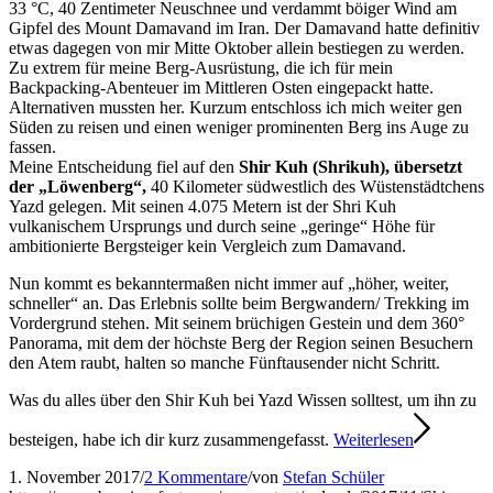
33 °C, 40 Zentimeter Neuschnee und verdammt böiger Wind am
Gipfel des Mount Damavand im Iran. Der Damavand hatte definitiv
etwas dagegen von mir Mitte Oktober allein bestiegen zu werden.
Zu extrem für meine Berg-Ausrüstung, die ich für mein
Backpacking-Abenteuer im Mittleren Osten eingepackt hatte.
Alternativen mussten her. Kurzum entschloss ich mich weiter gen
Süden zu reisen und einen weniger prominenten Berg ins Auge zu
fassen.
Meine Entscheidung fiel auf den
Shir Kuh (Shrikuh), übersetzt
der „Löwenberg“,
40 Kilometer südwestlich des Wüstenstädtchens
Yazd gelegen. Mit seinen 4.075 Metern ist der Shri Kuh
vulkanischem Ursprungs und durch seine „geringe“ Höhe für
ambitionierte Bergsteiger kein Vergleich zum Damavand.
Nun kommt es bekanntermaßen nicht immer auf „höher, weiter,
schneller“ an. Das Erlebnis sollte beim Bergwandern/ Trekking im
Vordergrund stehen. Mit seinem brüchigen Gestein und dem 360°
Panorama, mit dem der höchste Berg der Region seinen Besuchern
den Atem raubt, halten so manche Fünftausender nicht Schritt.
Was du alles über den Shir Kuh bei Yazd Wissen solltest, um ihn zu
besteigen, habe ich dir kurz zusammengefasst.
Weiterlesen
1. November 2017
/
2 Kommentare
/
von
Stefan Schüler