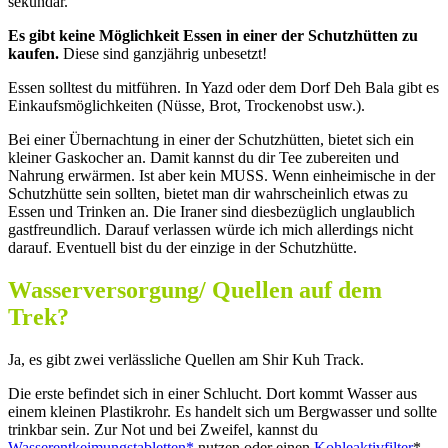
sekundär.
Es gibt keine Möglichkeit Essen in einer der Schutzhütten zu
kaufen.
Diese sind ganzjährig unbesetzt!
Essen solltest du mitführen. In Yazd oder dem Dorf Deh Bala gibt es
Einkaufsmöglichkeiten (Nüsse, Brot, Trockenobst usw.).
Bei einer Übernachtung in einer der Schutzhütten, bietet sich ein
kleiner Gaskocher an. Damit kannst du dir Tee zubereiten und
Nahrung erwärmen. Ist aber kein MUSS. Wenn einheimische in der
Schutzhütte sein sollten, bietet man dir wahrscheinlich etwas zu
Essen und Trinken an. Die Iraner sind diesbezüglich unglaublich
gastfreundlich. Darauf verlassen würde ich mich allerdings nicht
darauf. Eventuell bist du der einzige in der Schutzhütte.
Wasserversorgung/ Quellen auf dem
Trek?
Ja, es gibt zwei verlässliche Quellen am Shir Kuh Track.
Die erste befindet sich in einer Schlucht. Dort kommt Wasser aus
einem kleinen Plastikrohr. Es handelt sich um Bergwasser und sollte
trinkbar sein. Zur Not und bei Zweifel, kannst du
Wasserentkeimungstabletten*
nutzen oder einen
Kohleaktivfilter
*.