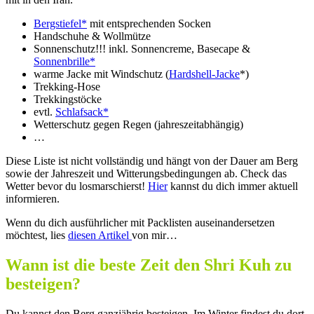
Bergstiefel*
mit entsprechenden Socken
Handschuhe & Wollmütze
Sonnenschutz!!! inkl. Sonnencreme, Basecape &
Sonnenbrille*
warme Jacke mit Windschutz (
Hardshell-Jacke
*)
Trekking-Hose
Trekkingstöcke
evtl.
Schlafsack*
Wetterschutz gegen Regen (jahreszeitabhängig)
…
Diese Liste ist nicht vollständig und hängt von der Dauer am Berg
sowie der Jahreszeit und Witterungsbedingungen ab. Check das
Wetter bevor du losmarschierst!
Hier
kannst du dich immer aktuell
informieren.
Wenn du dich ausführlicher mit Packlisten auseinandersetzen
möchtest, lies
diesen Artikel
von mir…
Wann ist die beste Zeit den Shri Kuh zu
besteigen?
Du kannst den Berg ganzjährig besteigen. Im Winter findest du dort