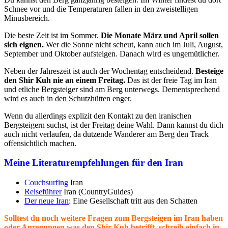
Schnee vor und die Temperaturen fallen in den zweistelligen
Minusbereich.
Die beste Zeit ist im Sommer.
Die Monate März und April sollen
sich eignen.
Wer die Sonne nicht scheut, kann auch im Juli, August,
September und Oktober aufsteigen. Danach wird es ungemütlicher.
Neben der Jahreszeit ist auch der Wochentag entscheidend.
Besteige
den Shir Kuh nie an einem Freitag.
Das ist der freie Tag im Iran
und etliche Bergsteiger sind am Berg unterwegs. Dementsprechend
wird es auch in den Schutzhütten enger.
Wenn du allerdings explizit den Kontakt zu den iranischen
Bergsteigern suchst, ist der Freitag deine Wahl. Dann kannst du dich
auch nicht verlaufen, da dutzende Wanderer am Berg den Track
offensichtlich machen.
Meine Literaturempfehlungen für den Iran
Couchsurfing
Iran
Reiseführer
Iran (CountryGuides)
Der neue Iran
: Eine Gesellschaft tritt aus den Schatten
Solltest du noch weitere Fragen zum Bergsteigen im Iran haben
oder Anregungen was den Shir Kuh betrifft, schreib einfach in