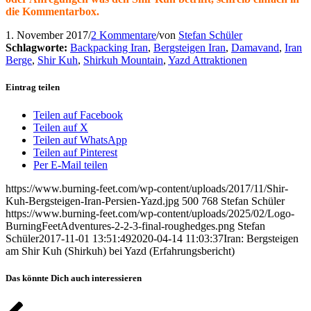
die Kommentarbox.
1. November 2017
/
2 Kommentare
/
von
Stefan Schüler
Schlagworte:
Backpacking Iran
,
Bergsteigen Iran
,
Damavand
,
Iran
Berge
,
Shir Kuh
,
Shirkuh Mountain
,
Yazd Attraktionen
Eintrag teilen
Teilen auf Facebook
Teilen auf X
Teilen auf WhatsApp
Teilen auf Pinterest
Per E-Mail teilen
https://www.burning-feet.com/wp-content/uploads/2017/11/Shir-
Kuh-Bergsteigen-Iran-Persien-Yazd.jpg
500
768
Stefan Schüler
https://www.burning-feet.com/wp-content/uploads/2025/02/Logo-
BurningFeetAdventures-2-2-3-final-roughedges.png
Stefan
Schüler
2017-11-01 13:51:49
2020-04-14 11:03:37
Iran: Bergsteigen
am Shir Kuh (Shirkuh) bei Yazd (Erfahrungsbericht)
Das könnte Dich auch interessieren