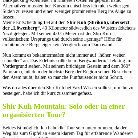
Backpacking-Abenteuer im Mittleren Osten eingepackt hatte.
Alternativen mussten her. Kurzum entschloss ich mich weiter gen
Süden zu reisen und einen weniger prominenten Berg ins Auge zu
fassen.
Meine Entscheidung fiel auf den
Shir Kuh (Shrikuh), übersetzt
der „Löwenberg“,
40 Kilometer südwestlich des Wüstenstädtchens
Yazd gelegen. Mit seinen 4.075 Metern ist der Shri Kuh
vulkanischem Ursprungs und durch seine „geringe“ Höhe für
ambitionierte Bergsteiger kein Vergleich zum Damavand.
Nun kommt es bekanntermaßen nicht immer auf „höher, weiter,
schneller“ an. Das Erlebnis sollte beim Bergwandern/ Trekking im
Vordergrund stehen. Mit seinem brüchigen Gestein und dem 360°
Panorama, mit dem der höchste Berg der Region seinen Besuchern
den Atem raubt, halten so manche Fünftausender nicht Schritt.
Was du alles über den Shir Kuh bei Yazd Wissen solltest, um ihn zu
besteigen, habe ich dir kurz zusammengefasst.
Shir Kuh Mountain: Solo oder in einer
organisierten Tour?
Beides ist möglich. Ich habe die Tour solo unternommen, da der
Weg bis zum Gipfel an einem klarem Tag für erfahrende Wanderer/