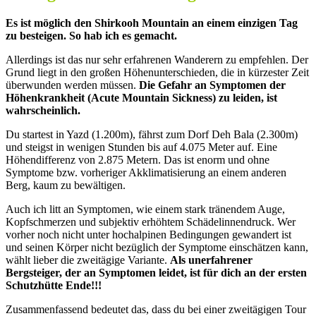
Es ist möglich den Shirkooh Mountain an einem einzigen Tag
zu besteigen. So hab ich es gemacht.
Allerdings ist das nur sehr erfahrenen Wanderern zu empfehlen. Der
Grund liegt in den großen Höhenunterschieden, die in kürzester Zeit
überwunden werden müssen.
Die Gefahr an Symptomen der
Höhenkrankheit (Acute Mountain Sickness) zu leiden, ist
wahrscheinlich.
Du startest in Yazd (1.200m), fährst zum Dorf Deh Bala (2.300m)
und steigst in wenigen Stunden bis auf 4.075 Meter auf. Eine
Höhendifferenz von 2.875 Metern. Das ist enorm und ohne
Symptome bzw. vorheriger Akklimatisierung an einem anderen
Berg, kaum zu bewältigen.
Auch ich litt an Symptomen, wie einem stark tränendem Auge,
Kopfschmerzen und subjektiv erhöhtem Schädelinnendruck. Wer
vorher noch nicht unter hochalpinen Bedingungen gewandert ist
und seinen Körper nicht bezüglich der Symptome einschätzen kann,
wählt lieber die zweitägige Variante.
Als unerfahrener
Bergsteiger, der an Symptomen leidet, ist für dich an der ersten
Schutzhütte Ende!!!
Zusammenfassend bedeutet das, dass du bei einer zweitägigen Tour