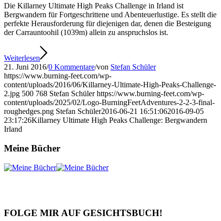
Die Killarney Ultimate High Peaks Challenge in Irland ist
Bergwandern für Fortgeschrittene und Abenteuerlustige. Es stellt die
perfekte Herausforderung für diejenigen dar, denen die Besteigung
der Carrauntoohil (1039m) allein zu anspruchslos ist.
Weiterlesen
21. Juni 2016
/
0 Kommentare
/
von
Stefan Schüler
https://www.burning-feet.com/wp-
content/uploads/2016/06/Killarney-Ultimate-High-Peaks-Challenge-
2.jpg
500
768
Stefan Schüler
https://www.burning-feet.com/wp-
content/uploads/2025/02/Logo-BurningFeetAdventures-2-2-3-final-
roughedges.png
Stefan Schüler
2016-06-21 16:51:06
2016-09-05
23:17:26
Killarney Ultimate High Peaks Challenge: Bergwandern
Irland
Meine Bücher
FOLGE MIR AUF GESICHTSBUCH!