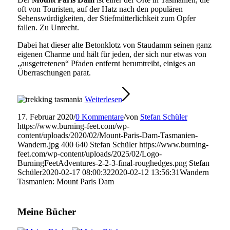
oft von Touristen, auf der Hatz nach den populären
Sehenswürdigkeiten, der Stiefmütterlichkeit zum Opfer
fallen. Zu Unrecht.
Dabei hat dieser alte Betonklotz von Staudamm seinen ganz
eigenen Charme und hält für jeden, der sich nur etwas von
„ausgetretenen“ Pfaden entfernt herumtreibt, einiges an
Überraschungen parat.
Weiterlesen
17. Februar 2020
/
0 Kommentare
/
von
Stefan Schüler
https://www.burning-feet.com/wp-
content/uploads/2020/02/Mount-Paris-Dam-Tasmanien-
Wandern.jpg
400
640
Stefan Schüler
https://www.burning-
feet.com/wp-content/uploads/2025/02/Logo-
BurningFeetAdventures-2-2-3-final-roughedges.png
Stefan
Schüler
2020-02-17 08:00:32
2020-02-12 13:56:31
Wandern
Tasmanien: Mount Paris Dam
Meine Bücher