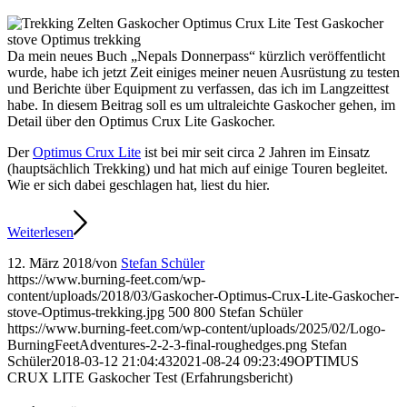
Da mein neues Buch „Nepals Donnerpass“ kürzlich veröffentlicht
wurde, habe ich jetzt Zeit einiges meiner neuen Ausrüstung zu testen
und Berichte über Equipment zu verfassen, das ich im Langzeittest
habe. In diesem Beitrag soll es um ultraleichte Gaskocher gehen, im
Detail über den Optimus Crux Lite Gaskocher.
Der
Optimus Crux Lite
ist bei mir seit circa 2 Jahren im Einsatz
(hauptsächlich Trekking) und hat mich auf einige Touren begleitet.
Wie er sich dabei geschlagen hat, liest du hier.
Weiterlesen
12. März 2018
/
von
Stefan Schüler
https://www.burning-feet.com/wp-
content/uploads/2018/03/Gaskocher-Optimus-Crux-Lite-Gaskocher-
stove-Optimus-trekking.jpg
500
800
Stefan Schüler
https://www.burning-feet.com/wp-content/uploads/2025/02/Logo-
BurningFeetAdventures-2-2-3-final-roughedges.png
Stefan
Schüler
2018-03-12 21:04:43
2021-08-24 09:23:49
OPTIMUS
CRUX LITE Gaskocher Test (Erfahrungsbericht)