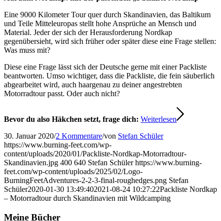
Eine 9000 Kilometer Tour quer durch Skandinavien, das Baltikum
und Teile Mitteleuropas stellt hohe Ansprüche an Mensch und
Material. Jeder der sich der Herausforderung Nordkap
gegenübersieht, wird sich früher oder später diese eine Frage stellen:
Was muss mit?
Diese eine Frage lässt sich der Deutsche gerne mit einer Packliste
beantworten. Umso wichtiger, dass die Packliste, die fein säuberlich
abgearbeitet wird, auch haargenau zu deiner angestrebten
Motorradtour passt. Oder auch nicht?
Bevor du also Häkchen setzt, frage dich:
Weiterlesen
30. Januar 2020
/
2 Kommentare
/
von
Stefan Schüler
https://www.burning-feet.com/wp-
content/uploads/2020/01/Packliste-Nordkap-Motorradtour-
Skandinavien.jpg
400
640
Stefan Schüler
https://www.burning-
feet.com/wp-content/uploads/2025/02/Logo-
BurningFeetAdventures-2-2-3-final-roughedges.png
Stefan
Schüler
2020-01-30 13:49:40
2021-08-24 10:27:22
Packliste Nordkap
– Motorradtour durch Skandinavien mit Wildcamping
Meine Bücher