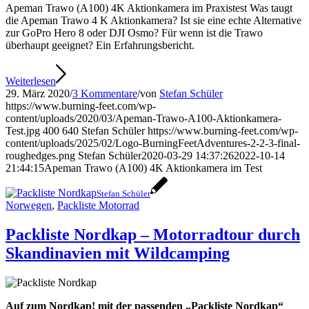
Apeman Trawo (A100) 4K Aktionkamera im Praxistest Was taugt
die Apeman Trawo 4 K Aktionkamera? Ist sie eine echte Alternative
zur GoPro Hero 8 oder DJI Osmo? Für wenn ist die Trawo
überhaupt geeignet? Ein Erfahrungsbericht.
Weiterlesen
29. März 2020
/
3 Kommentare
/
von
Stefan Schüler
https://www.burning-feet.com/wp-
content/uploads/2020/03/Apeman-Trawo-A100-Aktionkamera-
Test.jpg
400
640
Stefan Schüler
https://www.burning-feet.com/wp-
content/uploads/2025/02/Logo-BurningFeetAdventures-2-2-3-final-
roughedges.png
Stefan Schüler
2020-03-29 14:37:26
2022-10-14
21:44:15
Apeman Trawo (A100) 4K Aktionkamera im Test
Stefan Schüler
Norwegen
,
Packliste Motorrad
Packliste Nordkap – Motorradtour durch
Skandinavien mit Wildcamping
Auf zum Nordkap! mit der passenden „Packliste Nordkap“