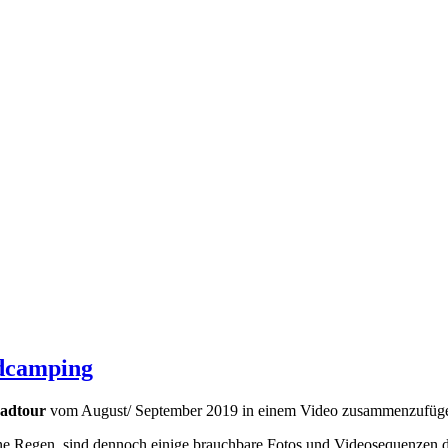
ldcamping
adtour
vom August/ September 2019 in einem Video zusammenzufüg
ne Regen, sind dennoch einige brauchbare Fotos und Videosequenzen 