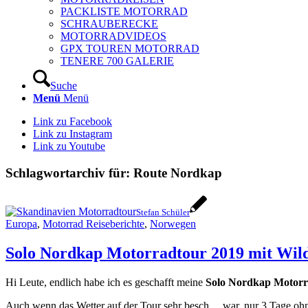
PACKLISTE MOTORRAD
SCHRAUBERECKE
MOTORRADVIDEOS
GPX TOUREN MOTORRAD
TENERE 700 GALERIE
Suche
Menü
Menü
Link zu Facebook
Link zu Instagram
Link zu Youtube
Schlagwortarchiv für:
Route Nordkap
Stefan Schüler
Europa
,
Motorrad Reiseberichte
,
Norwegen
Solo Nordkap Motorradtour 2019 mit Wi
Hi Leute, endlich habe ich es geschafft meine
Solo Nordkap Motorr
Auch wenn das Wetter auf der Tour sehr besch… war, nur 3 Tage oh