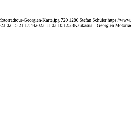
Motorradtour-Georgien-Karte.jpg
720
1280
Stefan Schüler
https://www
023-02-15 21:17:44
2023-11-03 10:12:23
Kaukasus – Georgien Motorrad