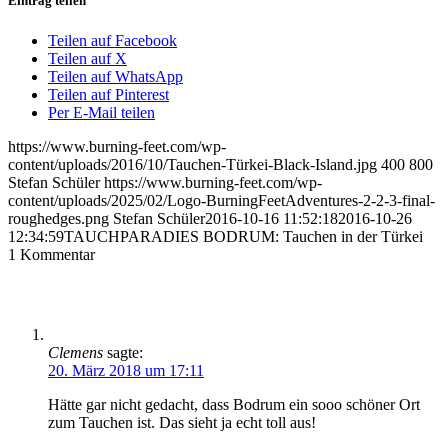
Eintrag teilen
Teilen auf Facebook
Teilen auf X
Teilen auf WhatsApp
Teilen auf Pinterest
Per E-Mail teilen
https://www.burning-feet.com/wp-
content/uploads/2016/10/Tauchen-Türkei-Black-Island.jpg
400
800
Stefan Schüler
https://www.burning-feet.com/wp-
content/uploads/2025/02/Logo-BurningFeetAdventures-2-2-3-final-
roughedges.png
Stefan Schüler
2016-10-16 11:52:18
2016-10-26
12:34:59
TAUCHPARADIES BODRUM: Tauchen in der Türkei
1
Kommentar
Clemens
sagte:
20. März 2018 um 17:11
Hätte gar nicht gedacht, dass Bodrum ein sooo schöner Ort
zum Tauchen ist. Das sieht ja echt toll aus!