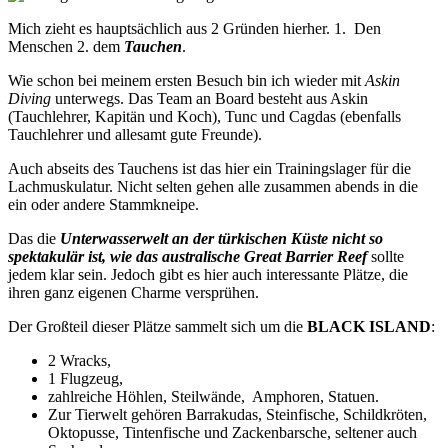
Mich zieht es hauptsächlich aus 2 Gründen hierher. 1. Den
Menschen 2. dem
Tauchen
.
Wie schon bei meinem ersten Besuch bin ich wieder mit
Askin
Diving
unterwegs. Das Team an Board besteht aus Askin
(Tauchlehrer, Kapitän und Koch), Tunc und Cagdas (ebenfalls
Tauchlehrer und allesamt gute Freunde).
Auch abseits des Tauchens ist das hier ein Trainingslager für die
Lachmuskulatur. Nicht selten gehen alle zusammen abends in die
ein oder andere Stammkneipe.
Das die
Unterwasserwelt an der türkischen Küste nicht so
spektakulär ist, wie das australische Great Barrier Reef
sollte
jedem klar sein. Jedoch gibt es hier auch interessante Plätze, die
ihren ganz eigenen Charme versprühen.
Der Großteil dieser Plätze sammelt sich um die
BLACK ISLAND
:
2 Wracks,
1 Flugzeug,
zahlreiche Höhlen, Steilwände, Amphoren, Statuen.
Zur Tierwelt gehören Barrakudas, Steinfische, Schildkröten,
Oktopusse, Tintenfische und Zackenbarsche, seltener auch