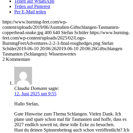
Teilen auf WhatsApp
Teilen auf Pinterest
Per E-Mail teilen
https://www.burning-feet.com/wp-
content/uploads/2019/06/Australien-Giftschlangen-Tasmanien-
copperhead-snake.jpg
400
640
Stefan Schüler
https://www.burning-
feet.com/wp-content/uploads/2025/02/Logo-
BurningFeetAdventures-2-2-3-final-roughedges.png
Stefan
Schüler
2019-06-10 20:06:26
2019-06-10 20:06:26
Giftschlangen
Tasmanien (Schlangen): Wissenswertes
2
Kommentare
Claudia Domann
sagte:
12. Juni 2025 um 9:55
Hallo Stefan,
Gute Hinweise zum Thema Schlangen. Vielen Dank. Ich
plane und spare schon mal für Tasmanien und hoffe, dass es
2027 endlich soweit ist, diese tolle Ecke zu besuchen.
Hast du deinen Spinnenbeitrag auch schon veröffentlicht? Ich