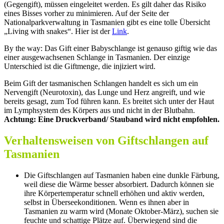
(Gegengift), müssen eingeleitet werden. Es gilt daher das Risiko
eines Bisses vorher zu minimieren. Auf der Seite der
Nationalparkverwaltung in Tasmanien gibt es eine tolle Übersicht
„Living with snakes“. Hier ist der
Link
.
By the way: Das Gift einer Babyschlange ist genauso giftig wie das
einer ausgewachsenen Schlange in Tasmanien. Der einzige
Unterschied ist die Giftmenge, die injiziert wird.
Beim Gift der tasmanischen Schlangen handelt es sich um ein
Nervengift (Neurotoxin), das Lunge und Herz angreift, und wie
bereits gesagt, zum Tod führen kann. Es breitet sich unter der Haut
im Lymphsystem des Körpers aus und nicht in der Blutbahn.
Achtung: Eine Druckverband/ Stauband wird nicht empfohlen.
Verhaltensweisen von Giftschlangen auf
Tasmanien
Die Giftschlangen auf Tasmanien haben eine dunkle Färbung,
weil diese die Wärme besser absorbiert. Dadurch können sie
ihre Körpertemperatur schnell erhöhen und aktiv werden,
selbst in Überseekonditionen. Wenn es ihnen aber in
Tasmanien zu warm wird (Monate Oktober-März), suchen sie
feuchte und schattige Plätze auf. Überwiegend sind die