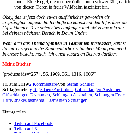
ihnen. Eine Regel, die mir persönlich auch schwer fällt, da ich
von diesen Tieren in freier Wildbahn fasziniert bin.
Okay, das ist jetzt doch etwas ausführlicher geworden als
ursprünglich angedacht. Ich hoffe du kannst mit den Infos über die
Giftschlangen Tasmanien etwas anfangen und bist etwas relaxter
bei deinem nächsten Besuch in Down Under.
Wenn dich das
Thema Spinnen in Tasmanien
interessiert, kannst
du mir das gern in die Kommentarbox schreiben. Wenn genügend
Interesse besteht, mach‘ ich einen separaten Beitrag darüber.
Meine Bücher
[products ids=“2574, 56, 1969, 361, 1316, 1006″]
10. Juni 2019
/
2 Kommentare
/
von
Stefan Schüler
Schlagworte:
giftige Tiere Australien
,
Giftschlangen Australien
,
Giftschlangen Tasmanien
,
Schlangen Australien
,
Schlangen Erste
Hilfe
,
snakes tasmania
,
Tasmanien Schlangen
Eintrag teilen
Teilen auf Facebook
Teilen auf X