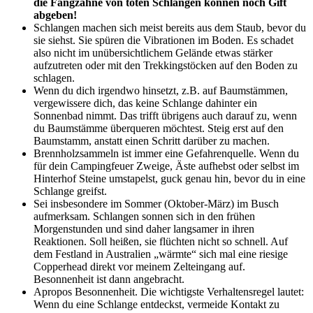
die Fangzähne von toten Schlangen können noch Gift
abgeben!
Schlangen machen sich meist bereits aus dem Staub, bevor du
sie siehst. Sie spüren die Vibrationen im Boden. Es schadet
also nicht im unübersichtlichem Gelände etwas stärker
aufzutreten oder mit den Trekkingstöcken auf den Boden zu
schlagen.
Wenn du dich irgendwo hinsetzt, z.B. auf Baumstämmen,
vergewissere dich, das keine Schlange dahinter ein
Sonnenbad nimmt. Das trifft übrigens auch darauf zu, wenn
du Baumstämme überqueren möchtest. Steig erst auf den
Baumstamm, anstatt einen Schritt darüber zu machen.
Brennholzsammeln ist immer eine Gefahrenquelle. Wenn du
für dein Campingfeuer Zweige, Äste aufhebst oder selbst im
Hinterhof Steine umstapelst, guck genau hin, bevor du in eine
Schlange greifst.
Sei insbesondere im Sommer (Oktober-März) im Busch
aufmerksam. Schlangen sonnen sich in den frühen
Morgenstunden und sind daher langsamer in ihren
Reaktionen. Soll heißen, sie flüchten nicht so schnell. Auf
dem Festland in Australien „wärmte“ sich mal eine riesige
Copperhead direkt vor meinem Zelteingang auf.
Besonnenheit ist dann angebracht.
Apropos Besonnenheit. Die wichtigste Verhaltensregel lautet:
Wenn du eine Schlange entdeckst, vermeide Kontakt zu