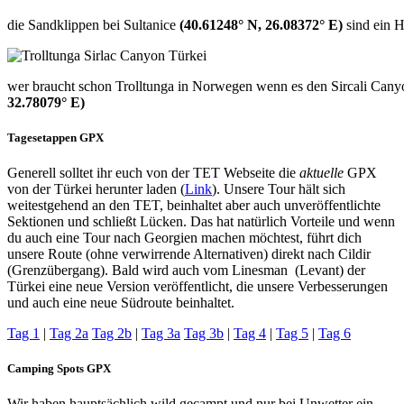
die Sandklippen bei Sultanice
(40.61248° N, 26.08372° E)
sind ein 
wer braucht schon Trolltunga in Norwegen wenn es den Sircali Cany
32.78079° E)
Tagesetappen GPX
Generell solltet ihr euch von der TET Webseite die
aktuelle
GPX
von der Türkei herunter laden (
Link
). Unsere Tour hält sich
weitestgehend an den TET, beinhaltet aber auch unveröffentlichte
Sektionen und schließt Lücken. Das hat natürlich Vorteile und wenn
du auch eine Tour nach Georgien machen möchtest, führt dich
unsere Route (ohne verwirrende Alternativen) direkt nach Cildir
(Grenzübergang). Bald wird auch vom Linesman (Levant) der
Türkei eine neue Version veröffentlicht, die unsere Verbesserungen
und auch eine neue Südroute beinhaltet.
Tag 1
|
Tag 2a
Tag 2b
|
Tag 3a
Tag 3b
|
Tag 4
|
Tag 5
|
Tag 6
Camping Spots GPX
Wir haben hauptsächlich wild gecampt und nur bei Unwetter ein