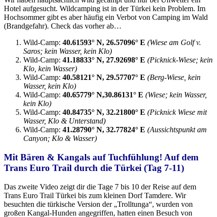
Hotel aufgesucht. Wildcamping ist in der Türkei kein Problem. Im
Hochsommer gibt es aber häufig ein Verbot von Camping im Wald
(Brandgefahr). Check das vorher ab…
Wild-Camp:
40.61593° N, 26.57096° E
(Wiese am Golf v.
Saros; kein Wasser, kein Klo)
Wild-Camp:
41.18833° N, 27.92698° E
(Picknick-Wiese; kein
Klo, kein Wasser)
Wild-Camp:
40.58121° N, 29.57707° E
(Berg-Wiese, kein
Wasser, kein Klo)
Wild-Camp:
40.65779° N,30.86131° E
(Wiese; kein Wasser,
kein Klo)
Wild-Camp:
40.84735° N, 32.21800° E
(Picknick Wiese mit
Wasser, Klo & Unterstand)
Wild-Camp:
41.28790° N, 32.77824° E
(Aussichtspunkt am
Canyon; Klo & Wasser)
Mit Bären & Kangals auf Tuchfühlung! Auf dem
Trans Euro Trail durch die Türkei (Tag 7-11)
Das zweite Video zeigt dir die Tage 7 bis 10 der Reise auf dem
Trans Euro Trail Türkei bis zum kleinen Dorf Tamdere. Wir
besuchten die türkische Version der „Trolltunga“, wurden von
großen Kangal-Hunden angegriffen, hatten einen Besuch von