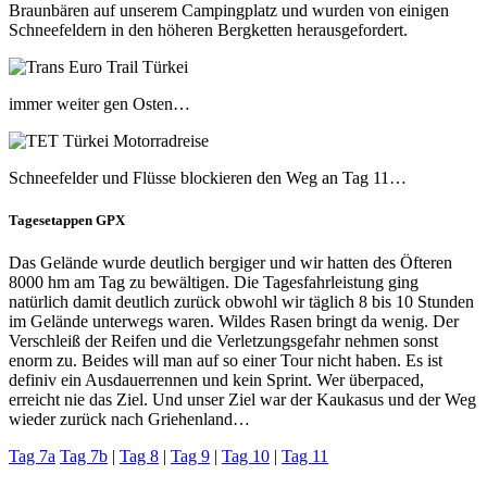
Braunbären auf unserem Campingplatz und wurden von einigen
Schneefeldern in den höheren Bergketten herausgefordert.
immer weiter gen Osten…
Schneefelder und Flüsse blockieren den Weg an Tag 11…
Tagesetappen GPX
Das Gelände wurde deutlich bergiger und wir hatten des Öfteren
8000 hm am Tag zu bewältigen. Die Tagesfahrleistung ging
natürlich damit deutlich zurück obwohl wir täglich 8 bis 10 Stunden
im Gelände unterwegs waren. Wildes Rasen bringt da wenig. Der
Verschleiß der Reifen und die Verletzungsgefahr nehmen sonst
enorm zu. Beides will man auf so einer Tour nicht haben. Es ist
definiv ein Ausdauerrennen und kein Sprint. Wer überpaced,
erreicht nie das Ziel. Und unser Ziel war der Kaukasus und der Weg
wieder zurück nach Griehenland…
Tag 7a
Tag 7b
|
Tag 8
|
Tag 9
|
Tag 10
|
Tag 11