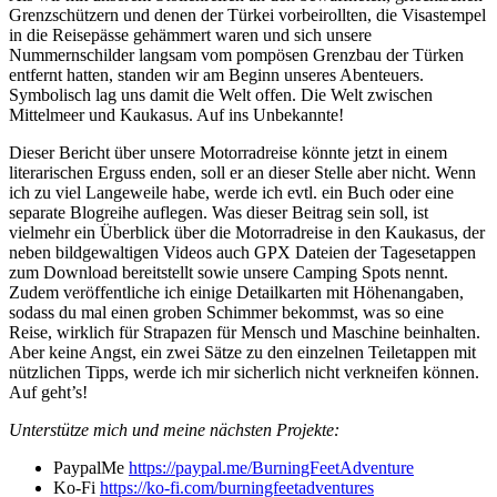
Grenzschützern und denen der Türkei vorbeirollten, die Visastempel
in die Reisepässe gehämmert waren und sich unsere
Nummernschilder langsam vom pompösen Grenzbau der Türken
entfernt hatten, standen wir am Beginn unseres Abenteuers.
Symbolisch lag uns damit die Welt offen. Die Welt zwischen
Mittelmeer und Kaukasus. Auf ins Unbekannte!
Dieser Bericht über unsere Motorradreise könnte jetzt in einem
literarischen Erguss enden, soll er an dieser Stelle aber nicht. Wenn
ich zu viel Langeweile habe, werde ich evtl. ein Buch oder eine
separate Blogreihe auflegen. Was dieser Beitrag sein soll, ist
vielmehr ein Überblick über die Motorradreise in den Kaukasus, der
neben bildgewaltigen Videos auch GPX Dateien der Tagesetappen
zum Download bereitstellt sowie unsere Camping Spots nennt.
Zudem veröffentliche ich einige Detailkarten mit Höhenangaben,
sodass du mal einen groben Schimmer bekommst, was so eine
Reise, wirklich für Strapazen für Mensch und Maschine beinhalten.
Aber keine Angst, ein zwei Sätze zu den einzelnen Teiletappen mit
nützlichen Tipps, werde ich mir sicherlich nicht verkneifen können.
Auf geht’s!
Unterstütze mich und meine nächsten Projekte:
PaypalMe
https://paypal.me/BurningFeetAdventure
Ko-Fi
https://ko-fi.com/burningfeetadventures