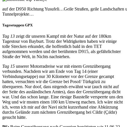
auf der D950 Richtung Yusufeli…Geile Straßen, geile Landschaften 
Tunnelprojekte…
Tagesetappen GPX
Tag 13
zeigt dir unseren Kampf mit der Natur auf der 180km
Tagestour von Bayburt. Trotz der Widrigkeiten haben wir einige
tolle Strecken erkundet, die hoffentlich bald in den TET
aufgenommen werden und der berühmten D915, als gefährlichster
Straße der Welt, in Nichts nachstehen.
Tag 15
unserer Motorradreise war mit einem Grenzübergang
verbunden. Nachdem wir am Ende von Tag 14 (einer
Verbindungsetappe) nur 30 Kilometer vor der Grenze gecampt
hatten, versuchten wir die Grenze bei Posof/ Türkgözü zu
überqueren. Nur doof, dass nirgends erwähnt war (auch nicht auf
der Seite des ausländischen Amtes), dass der Grenzübergang dicht
war. Und das schon lange. Eine riesige Baustelle versperrte uns den
Weg und wir mssten einen 100 km Umweg machen. Ich wäre nicht
ich, wenn ich mir auf der Navi nicht kurzerhand eine Abkürzung
durchs Gelände zum nächsten Grenzübergang bei Cildir (Çıldır)
gesucht hätte.
PS:
Beim Grenzübergang nach Georgien benötigten wir 11.06.22