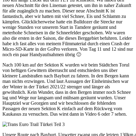
neuen Abschnitt für den Lineman getestet, um ihn in naher Zukunft
für alle zugänglich zu machen. Dieser neue Abschnitt K ist
fantastisch, aber wir hatten mit viel Schnee, Eis und Schlamm zu
kämpfen. Glücklicherweise hatte ein Bulldozer die Strecke nur
wenige Stunden vor unserem Start in Tamdere geräumt und
meterhohe Schneisen in die Schneefelder geschoben. Wir waren
also die ersten in der Saison, die dieses Berggebiet befuhren. Leider
habe ich fast alles von meinem Filmmaterial durch einen Crash der
Micro-SD-Karte in der GoPro verloren. Von Tag 11 und 12 sind nur
noch ein paar Handyaufnahmen übrig 🙁
Nach 100 km auf der Sektion K wurden wir beim Städtchen Torul
von heftigen Gewittern überrascht und entschieden uns über
kleinere Landstraßen nach Bayburt zu fahren. In den Bergen kann
man nichts erzwingen. Und laut Aussagen der Einheimischen war
der Winter in der Türkei 2021/22 strenger und länger als
gewöhnlich. Kein Wunder, dass in den Bergen immer noch Schnee
lag und Wege nur langsam und mühsam geräumt wurden. Unser
Hauptziel war Georgien und wir beschlossen die fehlenden
Passagen der neuen Sektion K einfach auf dem Rückweg vom
Kaukasus zu versuchen. Das wirst dann in Video 6 oder 7 sehen.
Unsere Route nach Bayburt. Unwetter zwang uns die letzten 130km 