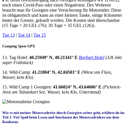
noch einen Covid-Pass oder einen Negativtest. Des Weiteren
braucht man für Georgien eine Versicherung für Motorräder. Diese
ist obligatorisch und kann an einer kleinen Tanke, einige Kilometer
hinter der Grenze, gekauft werden. Die Kosten sind überschaubar
(15 Tage = 20 GEL (7€); 30 Tage = 35 GEL (12€)).
Tag 13
|
Tag 14
|
Tag 15
Camping Spots GPX
13. Tag Hotel:
40.25949° N, 40.21341° E
Bayburt Hotel
(32€ inkl.
super Frühstück)
14. Wild-Camp:
41.21804° N, 42.84501° E
(Wiese am Fluss,
Wasser, kein Klo)
15. Wild Camp 1 Georgien:
41.66024° N, 43.64606° E
(Picknick-
Area am Tabatskuri See, Wasser, kein Klo, Unterstand)
Wie es mit meiner Motorradreise durch Georgien weiter geht, erfährst du im
Teil 2. Viel Spaß beim Lesen und Anschauen der Motorradvideos aus dem
Kaukasus.