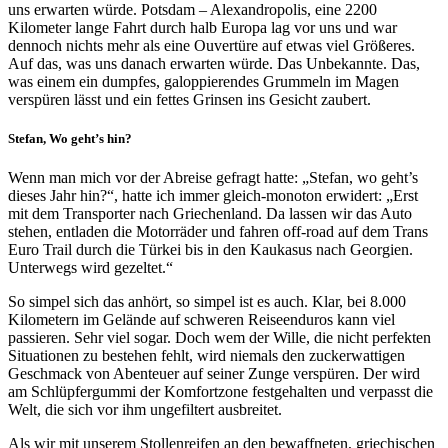
uns erwarten würde. Potsdam – Alexandropolis, eine 2200
Kilometer lange Fahrt durch halb Europa lag vor uns und war
dennoch nichts mehr als eine Ouvertüre auf etwas viel Größeres.
Auf das, was uns danach erwarten würde. Das Unbekannte. Das,
was einem ein dumpfes, galoppierendes Grummeln im Magen
verspüren lässt und ein fettes Grinsen ins Gesicht zaubert.
Stefan, Wo geht’s hin?
Wenn man mich vor der Abreise gefragt hatte: „Stefan, wo geht’s
dieses Jahr hin?“, hatte ich immer gleich-monoton erwidert: „Erst
mit dem Transporter nach Griechenland. Da lassen wir das Auto
stehen, entladen die Motorräder und fahren off-road auf dem Trans
Euro Trail durch die Türkei bis in den Kaukasus nach Georgien.
Unterwegs wird gezeltet.“
So simpel sich das anhört, so simpel ist es auch. Klar, bei 8.000
Kilometern im Gelände auf schweren Reiseenduros kann viel
passieren. Sehr viel sogar. Doch wem der Wille, die nicht perfekten
Situationen zu bestehen fehlt, wird niemals den zuckerwattigen
Geschmack von Abenteuer auf seiner Zunge verspüren. Der wird
am Schlüpfergummi der Komfortzone festgehalten und verpasst die
Welt, die sich vor ihm ungefiltert ausbreitet.
Als wir mit unserem Stollenreifen an den bewaffneten, griechischen