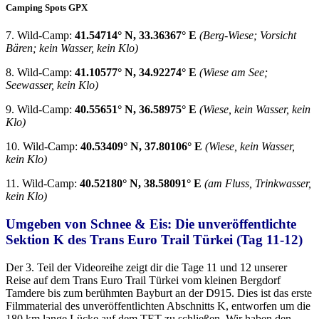
Camping Spots GPX
7. Wild-Camp:
41.54714° N, 33.36367° E
(Berg-Wiese; Vorsicht
Bären; kein Wasser, kein Klo)
8. Wild-Camp:
41.10577° N, 34.92274° E
(Wiese am See;
Seewasser, kein Klo)
9. Wild-Camp:
40.55651° N, 36.58975° E
(Wiese, kein Wasser, kein
Klo)
10. Wild-Camp:
40.53409° N, 37.80106° E
(Wiese, kein Wasser,
kein Klo)
11. Wild-Camp:
40.52180° N, 38.58091° E
(am Fluss, Trinkwasser,
kein Klo)
Umgeben von Schnee & Eis: Die unveröffentlichte
Sektion K des Trans Euro Trail Türkei (Tag 11-12)
Der 3. Teil der Videoreihe zeigt dir die Tage 11 und 12 unserer
Reise auf dem Trans Euro Trail Türkei vom kleinen Bergdorf
Tamdere bis zum berühmten Bayburt an der D915. Dies ist das erste
Filmmaterial des unveröffentlichten Abschnitts K, entworfen um die
180 km lange Lücke auf dem TET zu schließen. Wir haben den