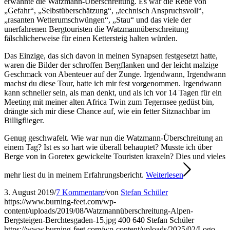
erwähnte die Watzmann-Überschreitung. Es war die Rede von
„Gefahr“, „Selbstüberschätzung“, „technisch Anspruchsvoll“,
„rasanten Wetterumschwüngen“, „Stau“ und das viele der
unerfahrenen Bergtouristen die Watzmannüberschreitung
fälschlicherweise für einen Kettersteig halten würden.
Das Einzige, das sich davon in meinen Synapsen festgesetzt hatte,
waren die Bilder der schroffen Bergflanken und der leicht malzige
Geschmack von Abenteuer auf der Zunge. Irgendwann, Irgendwann
machst du diese Tour, hatte ich mir fest vorgenommen. Irgendwann
kann schneller sein, als man denkt, und als ich vor 14 Tagen für ein
Meeting mit meiner alten Africa Twin zum Tegernsee gedüst bin,
drängte sich mir diese Chance auf, wie ein fetter Sitznachbar im
Billigflieger.
Genug geschwafelt. Wie war nun die Watzmann-Überschreitung an
einem Tag? Ist es so hart wie überall behauptet? Musste ich über
Berge von in Goretex gewickelte Touristen kraxeln? Dies und vieles
mehr liest du in meinem Erfahrungsbericht.
Weiterlesen
3. August 2019
/
7 Kommentare
/
von
Stefan Schüler
https://www.burning-feet.com/wp-
content/uploads/2019/08/Watzmannüberschreitung-Alpen-
Bergsteigen-Berchtesgaden-15.jpg
400
640
Stefan Schüler
https://www.burning-feet.com/wp-content/uploads/2025/02/Logo-