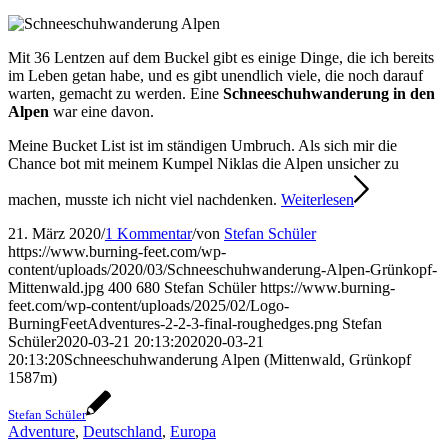
Mit 36 Lentzen auf dem Buckel gibt es einige Dinge, die ich bereits
im Leben getan habe, und es gibt unendlich viele, die noch darauf
warten, gemacht zu werden. Eine
Schneeschuhwanderung in den
Alpen
war eine davon.
Meine Bucket List ist im ständigen Umbruch. Als sich mir die
Chance bot mit meinem Kumpel Niklas die Alpen unsicher zu
machen, musste ich nicht viel nachdenken.
Weiterlesen
21. März 2020
/
1 Kommentar
/
von
Stefan Schüler
https://www.burning-feet.com/wp-
content/uploads/2020/03/Schneeschuhwanderung-Alpen-Grünkopf-
Mittenwald.jpg
400
680
Stefan Schüler
https://www.burning-
feet.com/wp-content/uploads/2025/02/Logo-
BurningFeetAdventures-2-2-3-final-roughedges.png
Stefan
Schüler
2020-03-21 20:13:20
2020-03-21
20:13:20
Schneeschuhwanderung Alpen (Mittenwald, Grünkopf
1587m)
Stefan Schüler
Adventure
,
Deutschland
,
Europa