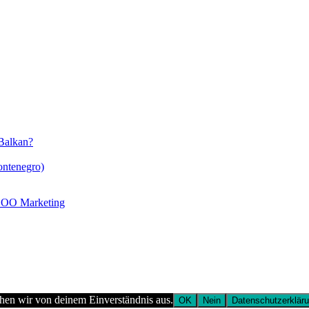
 Balkan?
ontenegro)
O Marketing
ehen wir von deinem Einverständnis aus.
OK
Nein
Datenschutzerklär