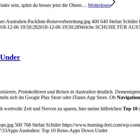
nder sein, spitzt du besser jetzt die Ohren…
Weiterlesen
r-Australien-Packliste-Reisevorbereitung.jpg
400
640
Stefan Schüler
018-12-06 19:50:28
2018-12-06 19:50:28
Welche SCHUHE FÜR AUS
 Under
isieren, Protokollieren und Reisen in Australien
deutlich. Dementspre
mmeln sich im Google Play Store oder iTunes App Store. Ob
Navigation
 wertvolle Zeit und Nerven zu sparen, hier meine hilfreichen
Top 10 
pps.jpg
500
768
Stefan Schüler
https://www.burning-feet.com/wp-cont
7:53
Apps Australien: Top 10 Reise-Apps Down Under