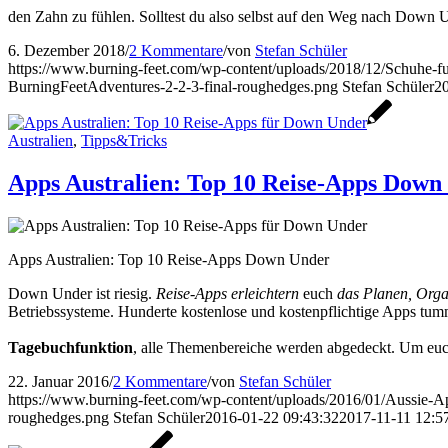
den Zahn zu fühlen. Solltest du also selbst auf den Weg nach Down U
6. Dezember 2018
/
2 Kommentare
/
von
Stefan Schüler
https://www.burning-feet.com/wp-content/uploads/2018/12/Schuhe-fue
BurningFeetAdventures-2-2-3-final-roughedges.png
Stefan Schüler
2
Australien
,
Tipps&Tricks
Apps Australien: Top 10 Reise-Apps Down
Apps Australien: Top 10 Reise-Apps Down Under
Down Under ist riesig.
Reise-Apps erleichtern
euch
das Planen, Organ
Betriebssysteme. Hunderte kostenlose und kostenpflichtige Apps tu
Tagebuchfunktion
, alle Themenbereiche werden abgedeckt. Um euch
22. Januar 2016
/
2 Kommentare
/
von
Stefan Schüler
https://www.burning-feet.com/wp-content/uploads/2016/01/Aussie-A
roughedges.png
Stefan Schüler
2016-01-22 09:43:32
2017-11-11 12:5