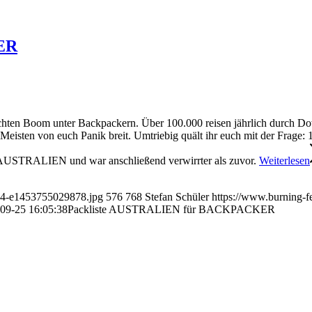
ER
rechten Boom unter Backpackern. Über 100.000 reisen jährlich durch D
isten von euch Panik breit. Umtriebig quält ihr euch mit der Frage: 
E AUSTRALIEN und war anschließend verwirrter als zuvor.
Weiterlesen
54-e1453755029878.jpg
576
768
Stefan Schüler
https://www.burning-
09-25 16:05:38
Packliste AUSTRALIEN für BACKPACKER