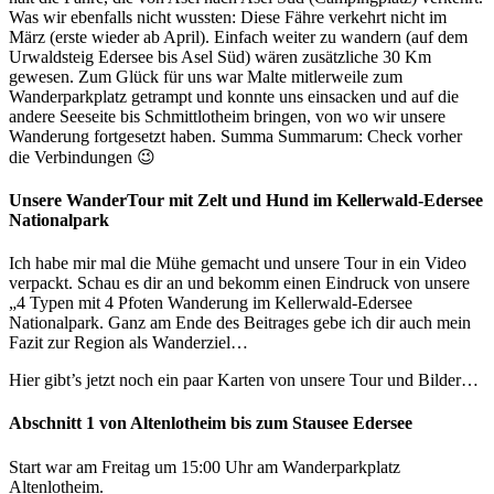
Was wir ebenfalls nicht wussten: Diese Fähre verkehrt nicht im
März (erste wieder ab April). Einfach weiter zu wandern (auf dem
Urwaldsteig Edersee bis Asel Süd) wären zusätzliche 30 Km
gewesen. Zum Glück für uns war Malte mitlerweile zum
Wanderparkplatz getrampt und konnte uns einsacken und auf die
andere Seeseite bis Schmittlotheim bringen, von wo wir unsere
Wanderung fortgesetzt haben. Summa Summarum: Check vorher
die Verbindungen 😉
Unsere WanderTour mit Zelt und Hund im Kellerwald-Edersee
Nationalpark
Ich habe mir mal die Mühe gemacht und unsere Tour in ein Video
verpackt. Schau es dir an und bekomm einen Eindruck von unsere
„4 Typen mit 4 Pfoten Wanderung im Kellerwald-Edersee
Nationalpark. Ganz am Ende des Beitrages gebe ich dir auch mein
Fazit zur Region als Wanderziel…
Hier gibt’s jetzt noch ein paar Karten von unsere Tour und Bilder…
Abschnitt 1 von Altenlotheim bis zum Stausee Edersee
Start war am Freitag um 15:00 Uhr am Wanderparkplatz
Altenlotheim.