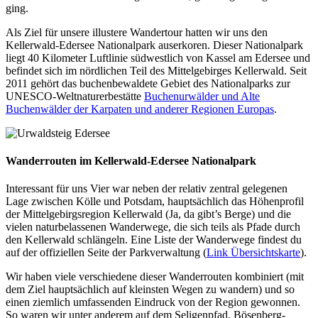
ging.
Als Ziel für unsere illustere Wandertour hatten wir uns den
Kellerwald-Edersee Nationalpark auserkoren. Dieser Nationalpark
liegt 40 Kilometer Luftlinie südwestlich von Kassel am Edersee und
befindet sich im nördlichen Teil des Mittelgebirges Kellerwald. Seit
2011 gehört das buchenbewaldete Gebiet des Nationalparks zur
UNESCO-Weltnaturerbestätte
Buchenurwälder und Alte
Buchenwälder der Karpaten und anderer Regionen Europas
.
Wanderrouten im Kellerwald-Edersee Nationalpark
Interessant für uns Vier war neben der relativ zentral gelegenen
Lage zwischen Kölle und Potsdam, hauptsächlich das Höhenprofil
der Mittelgebirgsregion Kellerwald (Ja, da gibt’s Berge) und die
vielen naturbelassenen Wanderwege, die sich teils als Pfade durch
den Kellerwald schlängeln. Eine Liste der Wanderwege findest du
auf der offiziellen Seite der Parkverwaltung (
Link Übersichtskarte
).
Wir haben viele verschiedene dieser Wanderrouten kombiniert (mit
dem Ziel hauptsächlich auf kleinsten Wegen zu wandern) und so
einen ziemlich umfassenden Eindruck von der Region gewonnen.
So waren wir unter anderem auf dem Seligenpfad, Bösenberg-