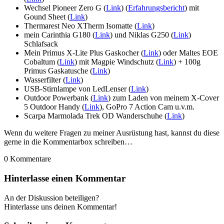
Wechsel Pioneer Zero G (
Link
) (
Erfahrungsbericht
) mit
Gound Sheet (
Link
)
Thermarest Neo XTherm Isomatte (
Link
)
mein Carinthia G180 (
Link
) und Niklas G250 (
Link
)
Schlafsack
Mein Primus X-Lite Plus Gaskocher (
Link
) oder Maltes EOE
Cobaltum (
Link
) mit Magpie Windschutz (
Link
) + 100g
Primus Gaskatusche (
Link
)
Wasserfilter (
Link
)
USB-Stirnlampe von LedLenser (
Link
)
Outdoor Powerbank (
Link
) zum Laden von meinem X-Cover
5 Outdoor Handy (
Link
), GoPro 7 Action Cam u.v.m.
Scarpa Marmolada Trek OD Wanderschuhe (
Link
)
Wenn du weitere Fragen zu meiner Ausrüstung hast, kannst du diese
gerne in die Kommentarbox schreiben…
0
Kommentare
Hinterlasse einen Kommentar
An der Diskussion beteiligen?
Hinterlasse uns deinen Kommentar!