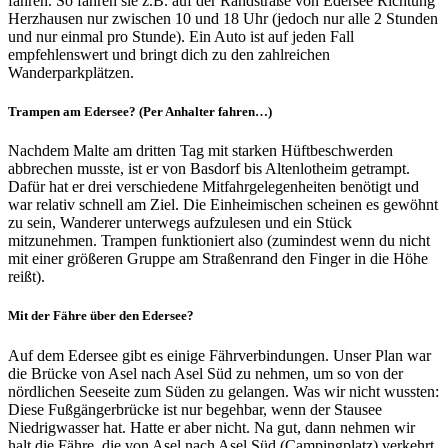
fahren. So fahren sie z.B. auf der Randstraße von Edersee Richtung
Herzhausen nur zwischen 10 und 18 Uhr (jedoch nur alle 2 Stunden
und nur einmal pro Stunde). Ein Auto ist auf jeden Fall
empfehlenswert und bringt dich zu den zahlreichen
Wanderparkplätzen.
Trampen am Edersee? (Per Anhalter fahren…)
Nachdem Malte am dritten Tag mit starken Hüftbeschwerden
abbrechen musste, ist er von Basdorf bis Altenlotheim getrampt.
Dafür hat er drei verschiedene Mitfahrgelegenheiten benötigt und
war relativ schnell am Ziel. Die Einheimischen scheinen es gewöhnt
zu sein, Wanderer unterwegs aufzulesen und ein Stück
mitzunehmen. Trampen funktioniert also (zumindest wenn du nicht
mit einer größeren Gruppe am Straßenrand den Finger in die Höhe
reißt).
Mit der Fähre über den Edersee?
Auf dem Edersee gibt es einige Fährverbindungen. Unser Plan war
die Brücke von Asel nach Asel Süd zu nehmen, um so von der
nördlichen Seeseite zum Süden zu gelangen. Was wir nicht wussten:
Diese Fußgängerbrücke ist nur begehbar, wenn der Stausee
Niedrigwasser hat. Hatte er aber nicht. Na gut, dann nehmen wir
halt die Fähre, die von Asel nach Asel Süd (Campingplatz) verkehrt.