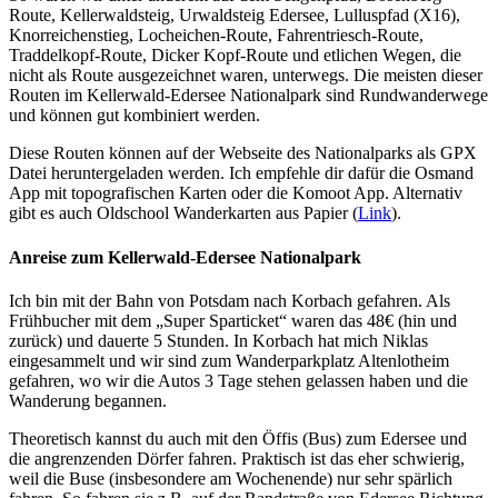
Route, Kellerwaldsteig, Urwaldsteig Edersee, Lulluspfad (X16),
Knorreichenstieg, Locheichen-Route, Fahrentriesch-Route,
Traddelkopf-Route, Dicker Kopf-Route und etlichen Wegen, die
nicht als Route ausgezeichnet waren, unterwegs. Die meisten dieser
Routen im Kellerwald-Edersee Nationalpark sind Rundwanderwege
und können gut kombiniert werden.
Diese Routen können auf der Webseite des Nationalparks als GPX
Datei heruntergeladen werden. Ich empfehle dir dafür die Osmand
App mit topografischen Karten oder die Komoot App. Alternativ
gibt es auch Oldschool Wanderkarten aus Papier (
Link
).
Anreise zum Kellerwald-Edersee Nationalpark
Ich bin mit der Bahn von Potsdam nach Korbach gefahren. Als
Frühbucher mit dem „Super Sparticket“ waren das 48€ (hin und
zurück) und dauerte 5 Stunden. In Korbach hat mich Niklas
eingesammelt und wir sind zum Wanderparkplatz Altenlotheim
gefahren, wo wir die Autos 3 Tage stehen gelassen haben und die
Wanderung begannen.
Theoretisch kannst du auch mit den Öffis (Bus) zum Edersee und
die angrenzenden Dörfer fahren. Praktisch ist das eher schwierig,
weil die Buse (insbesondere am Wochenende) nur sehr spärlich