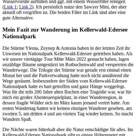
Wasservorräte auffüllen und ggf. mit einem Wasserfilter reinigen
(
Link 1
;
Link 2
). Ich persönlich nutze den Sawyer Mini, der aber
aktuell oft vergriffen ist. Die beiden Filter im Link sind aber eine
gute Alternative.
Mein Fazit zur Wanderung im Kellerwald-Edersee
Nationalpark
Die Stürme Ylenia, Zeynep & Antonia haben in der letzten Zeit ihr
Unwesen im Nationalpark Kellerwald-Edersee getrieben haben. Als
wir unsere viertägige Tour Mitte März 2022 gemacht haben, lagen
unzählige Bäume umgestürzt im Rotbuchenwald und versperrten die
Wanderwege. Die Trilogie der Stürme war gerade erst einmal einen
Monat her und die Parkverwaltung hatte noch nicht annährend die
Wege geräumt. Insbesondere der Süden vom Kellerwald-Edersee
Nationalpark hatte es hart getroffen und ganz Hänge weggefegt.
Was für die teils 200 Jahre alten Buchen eine Tragödie war, war für
mich ein großer Abenteuerspielplatz, in einer Wanderregion, in
dessen fragile Wälder sich im März kaum jemand verirrt hatte. Am
ersten Wandertag hatten wir keinen einzigen Wanderer gesehen, am
zweiten 5, am dritten 4 und am vierten Tag wieder keinen. So macht
Wandern Spaß.
Die Nächte waren bitterkalt aber die Natur entschädigte für alles. Im
Kellerwald-Edersee Nationalpark gibt es einige Höhenmeter mit