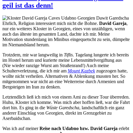
geil ist das denn!
Ehrlich, Religion interessiert mich nicht die Bohne.
David Gareja
,
nur ein weiteres Kloster in Georgien, eines von unzähligen, wenn
auch das älteste im gesamten Land, dachte ich mir. Meine
Motivation stundenlang im Minibus eingequetscht zu sein, dümpelte
im Niemandsland herum.
Trotzdem, mir war langweilig in
Tiflis
. Tagelang lungerte ich bereits
im Hostel herum und kurierte meine Lebensmittelvergiftung aus
(Nie wieder ranzige Wurst am Straßenrand!) Auch meine
Schulterverletzung, die ich mir am
Mount Kazbek
zugezogen hatte,
wollte nicht verheilen. Alternativen & Ablenkung mussten her. So
mitgenommen war nicht an eine Weiterreise durch Armenien und
Bergsteigen im Iran zu denken.
Letztendlich ließ ich mich von einem Ami zu dieser Tour überreden.
Huhu, Kloster ich komme. Was mich aber hoffen ließ, war die Fahrt
dort hin. Es ging in die
Wüste Garedscha
, landschaftlich ein ganz
anderer Einschlag von Georgien, direkt im Grenzgebiet zu
Aserbaidschan.
Was ich auf meiner
Reise nach Udabno bzw. David Gareja
erlebt