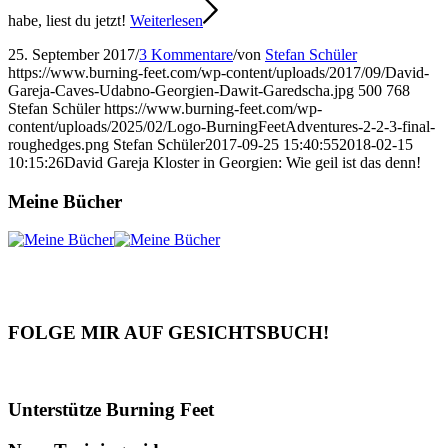
habe, liest du jetzt!
Weiterlesen
25. September 2017
/
3 Kommentare
/
von
Stefan Schüler
https://www.burning-feet.com/wp-content/uploads/2017/09/David-
Gareja-Caves-Udabno-Georgien-Dawit-Garedscha.jpg
500
768
Stefan Schüler
https://www.burning-feet.com/wp-
content/uploads/2025/02/Logo-BurningFeetAdventures-2-2-3-final-
roughedges.png
Stefan Schüler
2017-09-25 15:40:55
2018-02-15
10:15:26
David Gareja Kloster in Georgien: Wie geil ist das denn!
Meine Bücher
FOLGE MIR AUF GESICHTSBUCH!
Unterstütze Burning Feet