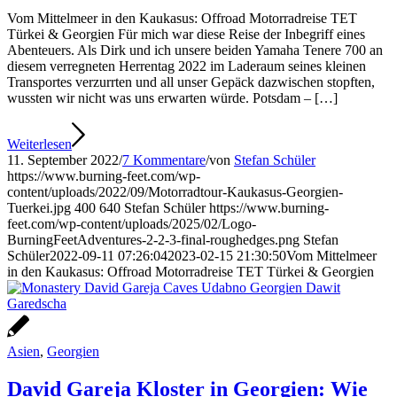
Vom Mittelmeer in den Kaukasus: Offroad Motorradreise TET
Türkei & Georgien Für mich war diese Reise der Inbegriff eines
Abenteuers. Als Dirk und ich unsere beiden Yamaha Tenere 700 an
diesem verregneten Herrentag 2022 im Laderaum seines kleinen
Transportes verzurrten und all unser Gepäck dazwischen stopften,
wussten wir nicht was uns erwarten würde. Potsdam – […]
Weiterlesen
11. September 2022
/
7 Kommentare
/
von
Stefan Schüler
https://www.burning-feet.com/wp-
content/uploads/2022/09/Motorradtour-Kaukasus-Georgien-
Tuerkei.jpg
400
640
Stefan Schüler
https://www.burning-
feet.com/wp-content/uploads/2025/02/Logo-
BurningFeetAdventures-2-2-3-final-roughedges.png
Stefan
Schüler
2022-09-11 07:26:04
2023-02-15 21:30:50
Vom Mittelmeer
in den Kaukasus: Offroad Motorradreise TET Türkei & Georgien
Asien
,
Georgien
David Gareja Kloster in Georgien: Wie