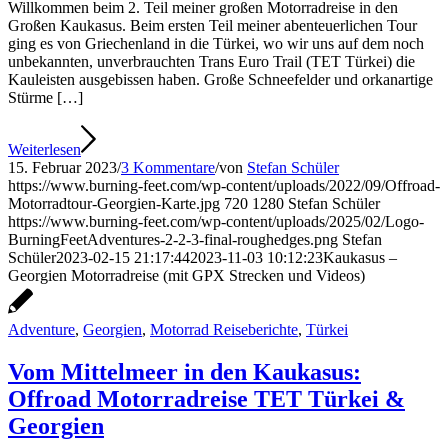
Willkommen beim 2. Teil meiner großen Motorradreise in den
Großen Kaukasus. Beim ersten Teil meiner abenteuerlichen Tour
ging es von Griechenland in die Türkei, wo wir uns auf dem noch
unbekannten, unverbrauchten Trans Euro Trail (TET Türkei) die
Kauleisten ausgebissen haben. Große Schneefelder und orkanartige
Stürme […]
Weiterlesen
15. Februar 2023
/
3 Kommentare
/
von
Stefan Schüler
https://www.burning-feet.com/wp-content/uploads/2022/09/Offroad-
Motorradtour-Georgien-Karte.jpg
720
1280
Stefan Schüler
https://www.burning-feet.com/wp-content/uploads/2025/02/Logo-
BurningFeetAdventures-2-2-3-final-roughedges.png
Stefan
Schüler
2023-02-15 21:17:44
2023-11-03 10:12:23
Kaukasus –
Georgien Motorradreise (mit GPX Strecken und Videos)
Adventure
,
Georgien
,
Motorrad Reiseberichte
,
Türkei
Vom Mittelmeer in den Kaukasus:
Offroad Motorradreise TET Türkei &
Georgien