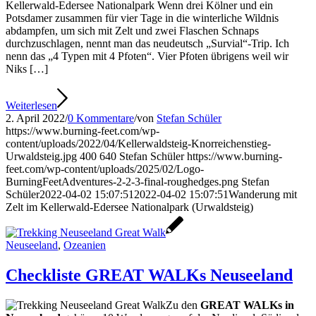
Kellerwald-Edersee Nationalpark Wenn drei Kölner und ein
Potsdamer zusammen für vier Tage in die winterliche Wildnis
abdampfen, um sich mit Zelt und zwei Flaschen Schnaps
durchzuschlagen, nennt man das neudeutsch „Survial“-Trip. Ich
nenn das „4 Typen mit 4 Pfoten“. Vier Pfoten übrigens weil wir
Niks […]
Weiterlesen
2. April 2022
/
0 Kommentare
/
von
Stefan Schüler
https://www.burning-feet.com/wp-
content/uploads/2022/04/Kellerwaldsteig-Knorreichenstieg-
Urwaldsteig.jpg
400
640
Stefan Schüler
https://www.burning-
feet.com/wp-content/uploads/2025/02/Logo-
BurningFeetAdventures-2-2-3-final-roughedges.png
Stefan
Schüler
2022-04-02 15:07:51
2022-04-02 15:07:51
Wanderung mit
Zelt im Kellerwald-Edersee Nationalpark (Urwaldsteig)
Neuseeland
,
Ozeanien
Checkliste GREAT WALKs Neuseeland
Zu den
GREAT WALKs in