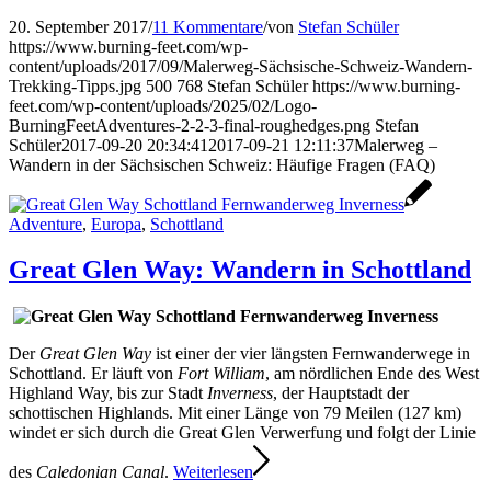
20. September 2017
/
11 Kommentare
/
von
Stefan Schüler
https://www.burning-feet.com/wp-
content/uploads/2017/09/Malerweg-Sächsische-Schweiz-Wandern-
Trekking-Tipps.jpg
500
768
Stefan Schüler
https://www.burning-
feet.com/wp-content/uploads/2025/02/Logo-
BurningFeetAdventures-2-2-3-final-roughedges.png
Stefan
Schüler
2017-09-20 20:34:41
2017-09-21 12:11:37
Malerweg –
Wandern in der Sächsischen Schweiz: Häufige Fragen (FAQ)
Adventure
,
Europa
,
Schottland
Great Glen Way: Wandern in Schottland
Der
Great Glen Way
ist einer der vier längsten Fernwanderwege in
Schottland. Er läuft von
Fort William
, am nördlichen Ende des West
Highland Way, bis zur Stadt
Inverness
, der Hauptstadt der
schottischen Highlands. Mit einer Länge von 79 Meilen (127 km)
windet er sich durch die Great Glen Verwerfung und folgt der Linie
des
Caledonian Canal
.
Weiterlesen