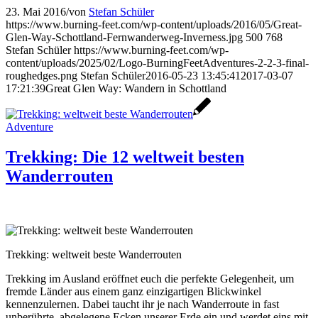
23. Mai 2016
/
von
Stefan Schüler
https://www.burning-feet.com/wp-content/uploads/2016/05/Great-
Glen-Way-Schottland-Fernwanderweg-Inverness.jpg
500
768
Stefan Schüler
https://www.burning-feet.com/wp-
content/uploads/2025/02/Logo-BurningFeetAdventures-2-2-3-final-
roughedges.png
Stefan Schüler
2016-05-23 13:45:41
2017-03-07
17:21:39
Great Glen Way: Wandern in Schottland
Adventure
Trekking: Die 12 weltweit besten
Wanderrouten
Trekking: weltweit beste Wanderrouten
Trekking im Ausland eröffnet euch die perfekte Gelegenheit, um
fremde Länder aus einem ganz einzigartigen Blickwinkel
kennenzulernen. Dabei taucht ihr je nach Wanderroute in fast
unberührte, abgelegene Ecken unserer Erde ein und werdet eins mit