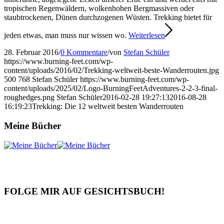
tropischen Regenwäldern, wolkenhohen Bergmassiven oder
staubtrockenen, Dünen durchzogenen Wüsten. Trekking bietet für
jeden etwas, man muss nur wissen wo.
Weiterlesen
28. Februar 2016
/
0 Kommentare
/
von
Stefan Schüler
https://www.burning-feet.com/wp-
content/uploads/2016/02/Trekking-weltweit-beste-Wanderrouten.jpg
500
768
Stefan Schüler
https://www.burning-feet.com/wp-
content/uploads/2025/02/Logo-BurningFeetAdventures-2-2-3-final-
roughedges.png
Stefan Schüler
2016-02-28 19:27:13
2016-08-28
16:19:23
Trekking: Die 12 weltweit besten Wanderrouten
Meine Bücher
FOLGE MIR AUF GESICHTSBUCH!