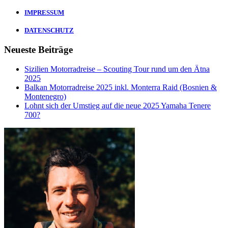
IMPRESSUM
DATENSCHUTZ
Neueste Beiträge
Sizilien Motorradreise – Scouting Tour rund um den Ätna
2025
Balkan Motorradreise 2025 inkl. Monterra Raid (Bosnien &
Montenegro)
Lohnt sich der Umstieg auf die neue 2025 Yamaha Tenere
700?