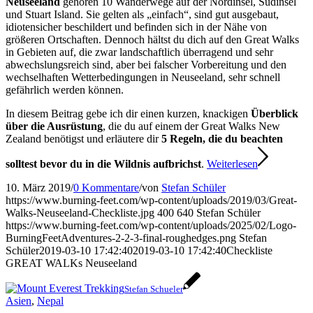
Neuseeland
gehören 10 Wanderwege auf der Nordinsel, Südinsel
und Stuart Island. Sie gelten als „einfach“, sind gut ausgebaut,
idiotensicher beschildert und befinden sich in der Nähe von
größeren Ortschaften. Dennoch hältst du dich auf den Great Walks
in Gebieten auf, die zwar landschaftlich überragend und sehr
abwechslungsreich sind, aber bei falscher Vorbereitung und den
wechselhaften Wetterbedingungen in Neuseeland, sehr schnell
gefährlich werden können.
In diesem Beitrag gebe ich dir einen kurzen, knackigen
Überblick
über die Ausrüstung
, die du auf einem der Great Walks New
Zealand benötigst und erläutere dir
5 Regeln, die du beachten
solltest bevor du in die Wildnis aufbrichst
.
Weiterlesen
10. März 2019
/
0 Kommentare
/
von
Stefan Schüler
https://www.burning-feet.com/wp-content/uploads/2019/03/Great-
Walks-Neuseeland-Checkliste.jpg
400
640
Stefan Schüler
https://www.burning-feet.com/wp-content/uploads/2025/02/Logo-
BurningFeetAdventures-2-2-3-final-roughedges.png
Stefan
Schüler
2019-03-10 17:42:40
2019-03-10 17:42:40
Checkliste
GREAT WALKs Neuseeland
Stefan Schueler
Asien
,
Nepal