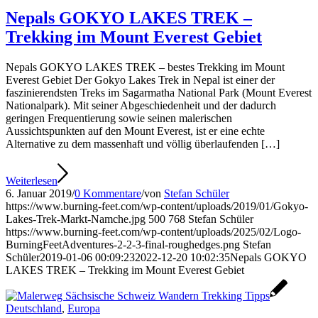
Nepals GOKYO LAKES TREK –
Trekking im Mount Everest Gebiet
Nepals GOKYO LAKES TREK – bestes Trekking im Mount
Everest Gebiet Der Gokyo Lakes Trek in Nepal ist einer der
faszinierendsten Treks im Sagarmatha National Park (Mount Everest
Nationalpark). Mit seiner Abgeschiedenheit und der dadurch
geringen Frequentierung sowie seinen malerischen
Aussichtspunkten auf den Mount Everest, ist er eine echte
Alternative zu dem massenhaft und völlig überlaufenden […]
Weiterlesen
6. Januar 2019
/
0 Kommentare
/
von
Stefan Schüler
https://www.burning-feet.com/wp-content/uploads/2019/01/Gokyo-
Lakes-Trek-Markt-Namche.jpg
500
768
Stefan Schüler
https://www.burning-feet.com/wp-content/uploads/2025/02/Logo-
BurningFeetAdventures-2-2-3-final-roughedges.png
Stefan
Schüler
2019-01-06 00:09:23
2022-12-20 10:02:35
Nepals GOKYO
LAKES TREK – Trekking im Mount Everest Gebiet
Deutschland
,
Europa