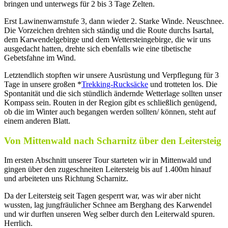
bringen und unterwegs für 2 bis 3 Tage Zelten.
Erst Lawinenwarnstufe 3, dann wieder 2. Starke Winde. Neuschnee.
Die Vorzeichen drehten sich ständig und die Route durchs Isartal,
dem Karwendelgebirge und dem Wettersteingebirge, die wir uns
ausgedacht hatten, drehte sich ebenfalls wie eine tibetische
Gebetsfahne im Wind.
Letztendlich stopften wir unsere Ausrüstung und Verpflegung für 3
Tage in unsere großen *
Trekking-Rucksäcke
und trotteten los. Die
Spontanität und die sich stündlich ändernde Wetterlage sollten unser
Kompass sein. Routen in der Region gibt es schließlich genügend,
ob die im Winter auch begangen werden sollten/ können, steht auf
einem anderen Blatt.
Von Mittenwald nach Scharnitz über den Leitersteig
Im ersten Abschnitt unserer Tour starteten wir in Mittenwald und
gingen über den zugeschneiten Leitersteig bis auf 1.400m hinauf
und arbeiteten uns Richtung Scharnitz.
Da der Leitersteig seit Tagen gesperrt war, was wir aber nicht
wussten, lag jungfräulicher Schnee am Berghang des Karwendel
und wir durften unseren Weg selber durch den Leiterwald spuren.
Herrlich.