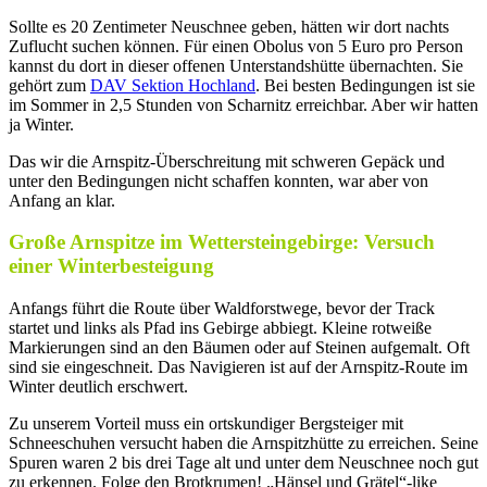
Sollte es 20 Zentimeter Neuschnee geben, hätten wir dort nachts
Zuflucht suchen können. Für einen Obolus von 5 Euro pro Person
kannst du dort in dieser offenen Unterstandshütte übernachten. Sie
gehört zum
DAV Sektion Hochland
. Bei besten Bedingungen ist sie
im Sommer in 2,5 Stunden von Scharnitz erreichbar. Aber wir hatten
ja Winter.
Das wir die Arnspitz-Überschreitung mit schweren Gepäck und
unter den Bedingungen nicht schaffen konnten, war aber von
Anfang an klar.
Große Arnspitze im Wettersteingebirge: Versuch
einer Winterbesteigung
Anfangs führt die Route über Waldforstwege, bevor der Track
startet und links als Pfad ins Gebirge abbiegt. Kleine rotweiße
Markierungen sind an den Bäumen oder auf Steinen aufgemalt. Oft
sind sie eingeschneit. Das Navigieren ist auf der Arnspitz-Route im
Winter deutlich erschwert.
Zu unserem Vorteil muss ein ortskundiger Bergsteiger mit
Schneeschuhen versucht haben die Arnspitzhütte zu erreichen. Seine
Spuren waren 2 bis drei Tage alt und unter dem Neuschnee noch gut
zu erkennen. Folge den Brotkrumen! „Hänsel und Grätel“-like