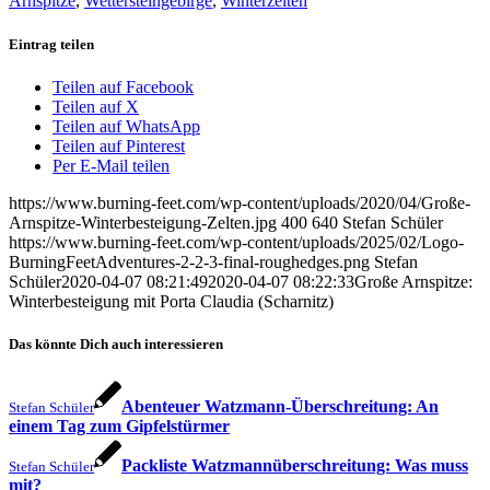
Arnspitze
,
Wettersteingebirge
,
Winterzelten
Eintrag teilen
Teilen auf Facebook
Teilen auf X
Teilen auf WhatsApp
Teilen auf Pinterest
Per E-Mail teilen
https://www.burning-feet.com/wp-content/uploads/2020/04/Große-
Arnspitze-Winterbesteigung-Zelten.jpg
400
640
Stefan Schüler
https://www.burning-feet.com/wp-content/uploads/2025/02/Logo-
BurningFeetAdventures-2-2-3-final-roughedges.png
Stefan
Schüler
2020-04-07 08:21:49
2020-04-07 08:22:33
Große Arnspitze:
Winterbesteigung mit Porta Claudia (Scharnitz)
Das könnte Dich auch interessieren
Abenteuer Watzmann-Überschreitung: An
Stefan Schüler
einem Tag zum Gipfelstürmer
Packliste Watzmannüberschreitung: Was muss
Stefan Schüler
mit?