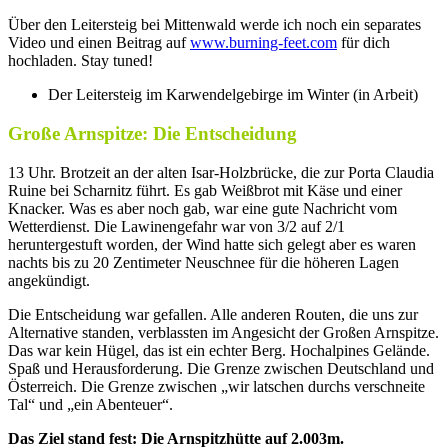
Über den Leitersteig bei Mittenwald werde ich noch ein separates
Video und einen Beitrag auf
www.burning-feet.com
für dich
hochladen. Stay tuned!
Der Leitersteig im Karwendelgebirge im Winter (in Arbeit)
Große Arnspitze: Die Entscheidung
13 Uhr. Brotzeit an der alten Isar-Holzbrücke, die zur Porta Claudia
Ruine bei Scharnitz führt. Es gab Weißbrot mit Käse und einer
Knacker. Was es aber noch gab, war eine gute Nachricht vom
Wetterdienst. Die Lawinengefahr war von 3/2 auf 2/1
heruntergestuft worden, der Wind hatte sich gelegt aber es waren
nachts bis zu 20 Zentimeter Neuschnee für die höheren Lagen
angekündigt.
Die Entscheidung war gefallen. Alle anderen Routen, die uns zur
Alternative standen, verblassten im Angesicht der Großen Arnspitze.
Das war kein Hügel, das ist ein echter Berg. Hochalpines Gelände.
Spaß und Herausforderung. Die Grenze zwischen Deutschland und
Österreich. Die Grenze zwischen „wir latschen durchs verschneite
Tal“ und „ein Abenteuer“.
Das Ziel stand fest: Die Arnspitzhütte auf 2.003m.