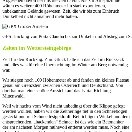
Abgesehen davon lief uns die Zeit davon. Bis zur Arnspitzhütte
wären es weitere 400 Höhenmeter im stark exponierten,
unbekannten Gelände gewesen. Zeit, die wir bis zum Einbruch
Dunkelheit nicht annährend mehr hatten.
GPS-Tracking von Porta Claudia bis zur Umkehr und Abstieg zum S
Zelten im Wettersteingebirge
Zeit für den Rückzug. Zum Glück hatte ich das Zelt im Rucksack
und alles was für eine Übernachtung im Winter am Berg notwendig
war.
Wir stiegen noch 100 Höhenmeter ab und fanden ein kleines Plateau
genau am Grenzstein zwischen Österreich und Deutschland. Von
dort hat man eine schöne Aussicht auf das Isartal Richtung
Mittenwald.
Weil wir nachts vom Wind nicht unbedingt über die Klippe gefegt
werden wollten, haben wir die Zeltheringe tief in den Schneebogen
gesteckt und mit Schnee festgeklopft. Bei richtigem Winkel und dem
entsprechenden, „backenden“ Schnee, ist das wie ein Betonanker,
der am nächsten Morgen mühevoll entfernt werden muss. Noch eine