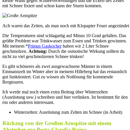
kleine Wand gegen Schneeverwehungen und die Ecken des Zeltes
mit Schnee fixiert und schon kann der Sturm kommen.
Ach waren das Zeiten, als man noch mit Klopapier Feuer angezündet
Die Temperaturen sind schlagartig auf Minus 10 Grad gefallen. Das
größte Problem war Trinkwasser zum Essen und Trinken gewinnen.
Mit meinem *
Primus Gaskocher
haben wir 2 Liter Schnee
geschmolzen.
Achtung:
Durch die osmotische Wirkung solltest du
nicht zu viel geschmolzenen Schnee trinken!
Es gibt schöneres als zwei ausgewachsene Männer in einem
Einmannzelt im Winter aber in meinem Hilleberg hat das erstaunlich
gut funktioniert. Gut zu wissen als Notlösung für kommende
Bergtouren.
Ich werde mal noch einen extra Beitrag über Winterzelten
(Ausrüstung usw.) schreiben und hier verlinken. Ist bestimmt für den
ein oder anderen interessant.
Winterzelten: Ausrüstung zum Zelten im Schnee (in Arbeit)
Rückzug von der Großen Arnspitze mit einem
Abstecher zur Porta Claudia Ruine