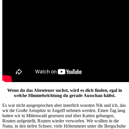
Wenn du das Abenteuer suchst, wird es dich finden, egal in
welche Himmelsrichtung du gerade Ausschau hältst.
Es war nicht ausgesprochen aber innerlich wussten Nik und ich, das
wir die Große Arnspitze in Angriff nehmen werden. Einen Tag lang
hatten wir in Mittenwald gesessen und über Karten gehangen,
Routen aufgestellt, Routen wieder verworfen. Wir wollten in die
Natur, in den tiefen Schnee, viele Höhenmeter unter die Bergschuhe